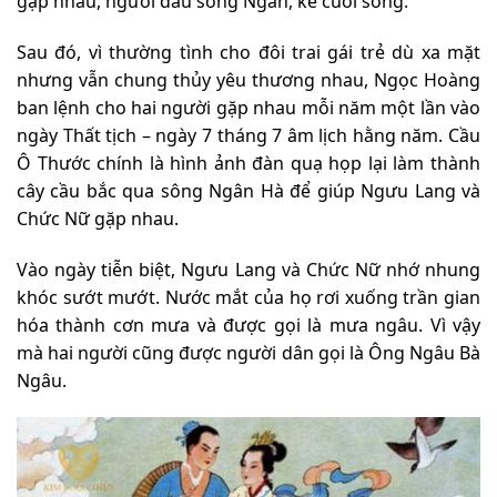
gặp nhau, người đầu sông Ngân, kẻ cuối sông.
Sau đó, vì thường tình cho đôi trai gái trẻ dù xa mặt
nhưng vẫn chung thủy yêu thương nhau, Ngọc Hoàng
ban lệnh cho hai người gặp nhau mỗi năm một lần vào
ngày Thất tịch – ngày 7 tháng 7 âm lịch hằng năm. Cầu
Ô Thước chính là hình ảnh đàn quạ họp lại làm thành
cây cầu bắc qua sông Ngân Hà để giúp Ngưu Lang và
Chức Nữ gặp nhau.
Vào ngày tiễn biệt, Ngưu Lang và Chức Nữ nhớ nhung
khóc sướt mướt. Nước mắt của họ rơi xuống trần gian
hóa thành cơn mưa và được gọi là mưa ngâu. Vì vậy
mà hai người cũng được người dân gọi là Ông Ngâu Bà
Ngâu.