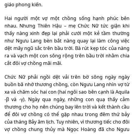
giáo phong kiến.
Hai người một vợ một chồng sống hạnh phúc bên
nhau. Nhưng Thiên Hậu – mẹ Chức Nữ tức giận khi
thấy nàng xinh đẹp lại phải cưới một kẻ tầm thường
như Ngưu Lang bèn bắt nàng quay lại làm công việc
dệt mây ngũ sắc trên bầu trời. Bà rút kẹp tóc của nàng
ra và vạch một con sông rộng trên bầu trời nhằm chia
cắt đôi vợ chồng mãi mãi.
Chức Nữ phải ngồi dệt vải trên bờ sông ngày ngày
buồn bã nhớ thương chồng, còn Ngưu Lang nhìn vợ từ
xa và chăm sóc hai con (hai ngôi sao bên cạnh là Aquila
-β và -γ). Ngày qua ngày, những con quạ thấy cảm
thương cho họ nên chúng bay lên trời và kết thành cầu
để đôi vợ chồng có thể gặp nhau trong đêm thứ bảy
của tháng Bảy âm lịch. Tuy nhiên, vì thương tiếc cho đôi
vợ chồng chung thủy mà Ngọc Hoàng đã cho Ngưu