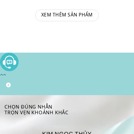
XEM THÊM SẢN PHẨM
CHỌN ĐÚNG NHẪN
TRỌN VẸN KHOẢNH KHẮC
KIM NGỌC THỦY