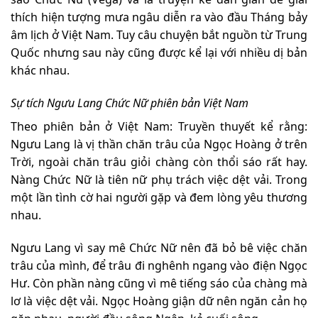
thích hiện tượng mưa ngâu diễn ra vào đầu Tháng bảy
âm lịch ở Việt Nam. Tuy câu chuyện bắt nguồn từ Trung
Quốc nhưng sau này cũng được kể lại với nhiều dị bản
khác nhau.
Sự tích Ngưu Lang Chức Nữ phiên bản Việt Nam
Theo phiên bản ở Việt Nam: Truyền thuyết kể rằng:
Ngưu Lang là vị thần chăn trâu của Ngọc Hoàng ở trên
Trời, ngoài chăn trâu giỏi chàng còn thổi sáo rất hay.
Nàng Chức Nữ là tiên nữ phụ trách việc dệt vải. Trong
một lần tình cờ hai người gặp và đem lòng yêu thương
nhau.
Ngưu Lang vì say mê Chức Nữ nên đã bỏ bê việc chăn
trâu của mình, để trâu đi nghênh ngang vào điện Ngọc
Hư. Còn phần nàng cũng vì mê tiếng sáo của chàng mà
lơ là việc dệt vải. Ngọc Hoàng giận dữ nên ngăn cản họ