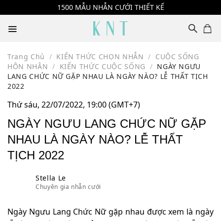
Skip
1500 MẪU NHẪN CƯỚI THIẾT KẾ
to
content
Trang Chủ
/
KIẾN THỨC CHỌN NHẪN
/
CUỘC SỐNG
HÔN NHÂN
/
KIẾN THỨC CUỘC SỐNG
/
NGÀY NGƯU
LANG CHỨC NỮ GẶP NHAU LÀ NGÀY NÀO? LỄ THẤT TỊCH
2022
Thứ sáu, 22/07/2022, 19:00 (GMT+7)
NGÀY NGƯU LANG CHỨC NỮ GẶP
NHAU LÀ NGÀY NÀO? LỄ THẤT
TỊCH 2022
Stella Le
Chuyên gia nhẫn cưới
Ngày Ngưu Lang Chức Nữ gặp nhau được xem là ngày