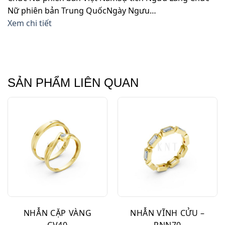
Nữ phiên bản Trung QuốcNgày Ngưu…
Xem chi tiết
SẢN PHẨM LIÊN QUAN
NHẪN CẶP VÀNG
NHẪN VĨNH CỬU –
CV40
RNN70