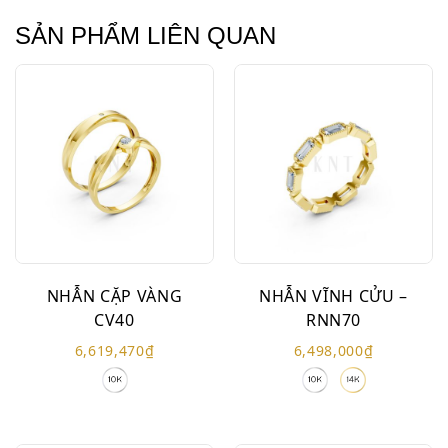
SẢN PHẨM LIÊN QUAN
NHẪN CẶP VÀNG
NHẪN VĨNH CỬU –
CV40
RNN70
6,619,470
₫
6,498,000
₫