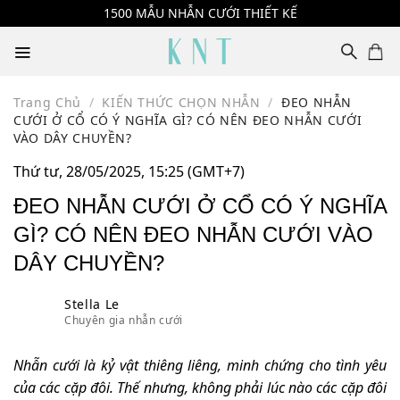
Skip
1500 MẪU NHẪN CƯỚI THIẾT KẾ
to
content
Trang Chủ
/
KIẾN THỨC CHỌN NHẪN
/
ĐEO NHẪN
CƯỚI Ở CỔ CÓ Ý NGHĨA GÌ? CÓ NÊN ĐEO NHẪN CƯỚI
VÀO DÂY CHUYỀN?
Thứ tư, 28/05/2025, 15:25 (GMT+7)
ĐEO NHẪN CƯỚI Ở CỔ CÓ Ý NGHĨA
GÌ? CÓ NÊN ĐEO NHẪN CƯỚI VÀO
DÂY CHUYỀN?
Stella Le
Chuyên gia nhẫn cưới
Nhẫn cưới là kỷ vật thiêng liêng, minh chứng cho tình yêu
của các cặp đôi. Thế nhưng, không phải lúc nào các cặp đôi