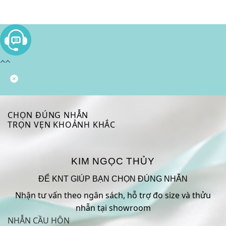
CHỌN ĐÚNG NHẪN
TRỌN VẸN KHOẢNH KHẮC
KIM NGỌC THỦY
ĐỂ KNT GIÚP BẠN CHỌN ĐÚNG NHẪN
Nhận tư vấn theo ngân sách, hỗ trợ đo size và thửu
nhẫn tại showroom
NHẪN CẦU HÔN