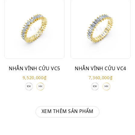
NHẪN VĨNH CỬU VC5
NHẪN VĨNH CỬU VC4
9,520,000
₫
7,360,000
₫
XEM THÊM SẢN PHẨM