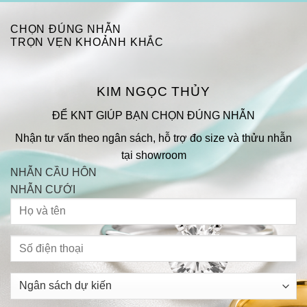
CHỌN ĐÚNG NHẪN
TRỌN VẸN KHOẢNH KHẮC
KIM NGỌC THỦY
ĐỂ KNT GIÚP BẠN CHỌN ĐÚNG NHẪN
Nhận tư vấn theo ngân sách, hỗ trợ đo size và thửu nhẫn
tại showroom
NHẪN CẦU HÔN
NHẪN CƯỚI