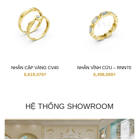
NHẪN CẶP VÀNG CV40
NHẪN VĨNH CỬU – RNN70
6,619,470
₫
6,498,000
₫
HỆ THỐNG SHOWROOM