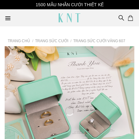
Skip
1500 MẪU NHẪN CƯỚI THIẾT KẾ
to
content
TRANG CHỦ
/
TRANG SỨC CƯỚI
/
TRANG SỨC CƯỚI VÀNG 607