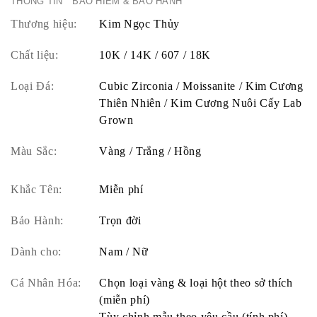
THÔNG TIN
BẢO HIỂM & BẢO HÀNH
Thương hiệu:
Kim Ngọc Thủy
Chất liệu:
10K / 14K / 607 / 18K
Loại Đá:
Cubic Zirconia / Moissanite / Kim Cương
Thiên Nhiên / Kim Cương Nuôi Cấy Lab
Grown
Màu Sắc:
Vàng / Trắng / Hồng
Khắc Tên:
Miễn phí
Bảo Hành:
Trọn đời
Dành cho:
Nam / Nữ
Cá Nhân Hóa:
Chọn loại vàng & loại hột theo sở thích
(miễn phí)
Tùy chỉnh mẫu theo yêu cầu (tính phí)