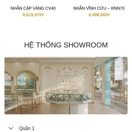
NHẪN CẶP VÀNG CV40
NHẪN VĨNH CỬU – RNN70
6,619,470
₫
6,498,000
₫
HỆ THỐNG SHOWROOM
Quận 1