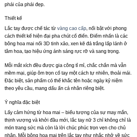
phái của phái đẹp.
Thiết kế
Lắc tay được chế tác từ
vàng cao cấp
, nổi bật với phong
cách thiết kế hiện đại pha chút cổ điển. Điểm nhấn là các
bông hoa mai nổi 3D tinh xảo, xen kẽ đá trắng lấp lánh ở
tâm hoa, tạo hiệu ứng ánh sáng rực rỡ và sang trọng.
Mỗi mắt xích đều được gia công tỉ mỉ, chắc chắn mà vẫn
mềm mại, giúp ôm trọn cổ tay một cách tự nhiên, thoải mái.
Đặc biệt, sản phẩm có thể khắc tên hoặc ngày kỷ niệm
theo yêu cầu, mang dấu ấn cá nhân riêng biệt.
Ý nghĩa đặc biệt
Lấy cảm hứng từ hoa mai – biểu tượng của sự may mắn,
thịnh vượng và khởi đầu mới, lắc tay nữ 3 chỉ không chỉ là
món trang sức mà còn là lời chúc phúc trọn vẹn cho chủ
nhân. Mỗi bông hoa mai trên lắc tay như nhắc nhở về sức