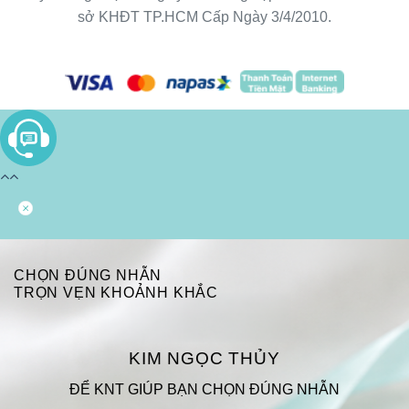
sở KHĐT TP.HCM Cấp Ngày 3/4/2010.
CHỌN ĐÚNG NHẪN
TRỌN VẸN KHOẢNH KHẮC
KIM NGỌC THỦY
ĐỂ KNT GIÚP BẠN CHỌN ĐÚNG NHẪN