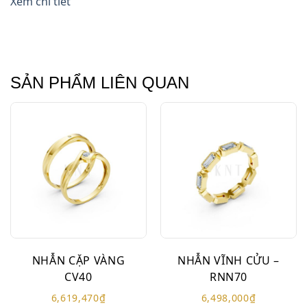
Xem chi tiết
SẢN PHẨM LIÊN QUAN
NHẪN CẶP VÀNG
NHẪN VĨNH CỬU –
CV40
RNN70
6,619,470
₫
6,498,000
₫