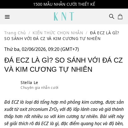
Skip
1500 MẪU NHẪN CƯỚI THIẾT KẾ
to
content
Trang Chủ
/
KIẾN THỨC CHỌN NHẪN
/
ĐÁ ECZ LÀ GÌ?
SO SÁNH VỚI ĐÁ CZ VÀ KIM CƯƠNG TỰ NHIÊN
Thứ ba, 02/06/2026, 09:20 (GMT+7)
ĐÁ ECZ LÀ GÌ? SO SÁNH VỚI ĐÁ CZ
VÀ KIM CƯƠNG TỰ NHIÊN
Stella Le
Chuyên gia nhẫn cưới
Đá ECZ là loại đá tổng hợp mô phỏng kim cương, được sản
xuất từ oxit zirconium ZrO₂ với độ lấp lánh cao và giá thành
thấp hơn rất nhiều so với kim cương tự nhiên. Bài viết này
sẽ giải thích rõ đá ECZ là gì, đặc điểm quang học và độ bền,