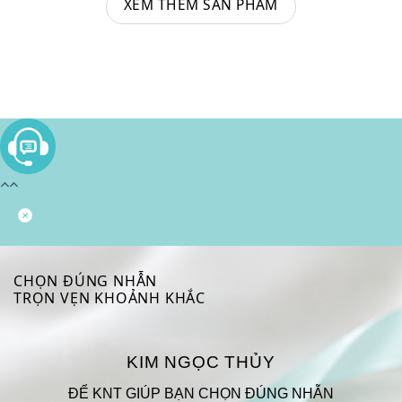
XEM THÊM SẢN PHẨM
CHỌN ĐÚNG NHẪN
TRỌN VẸN KHOẢNH KHẮC
KIM NGỌC THỦY
ĐỂ KNT GIÚP BẠN CHỌN ĐÚNG NHẪN