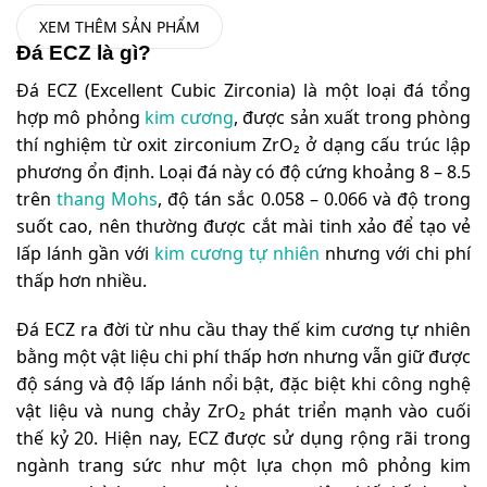
XEM THÊM SẢN PHẨM
Đá ECZ là gì?
Đá ECZ (Excellent Cubic Zirconia) là một loại đá tổng
hợp mô phỏng
kim cương
, được sản xuất trong phòng
thí nghiệm từ oxit zirconium ZrO₂ ở dạng cấu trúc lập
phương ổn định. Loại đá này có độ cứng khoảng 8 – 8.5
trên
thang Mohs
, độ tán sắc 0.058 – 0.066 và độ trong
suốt cao, nên thường được cắt mài tinh xảo để tạo vẻ
lấp lánh gần với
kim cương tự nhiên
nhưng với chi phí
thấp hơn nhiều.
Đá ECZ ra đời từ nhu cầu thay thế kim cương tự nhiên
bằng một vật liệu chi phí thấp hơn nhưng vẫn giữ được
độ sáng và độ lấp lánh nổi bật, đặc biệt khi công nghệ
vật liệu và nung chảy ZrO₂ phát triển mạnh vào cuối
thế kỷ 20. Hiện nay, ECZ được sử dụng rộng rãi trong
ngành trang sức như một lựa chọn mô phỏng kim