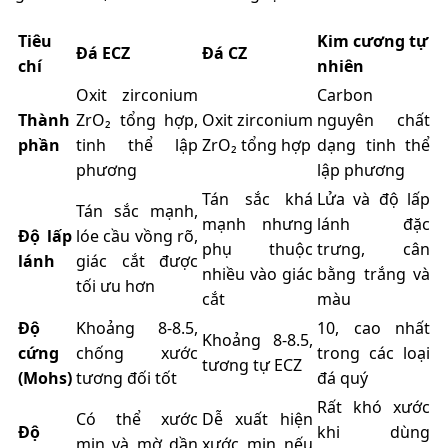
Tiêu
Kim cương tự
Đá ECZ
Đá CZ
chí
nhiên
Oxit zirconium
Carbon
Thành
ZrO₂ tổng hợp,
Oxit zirconium
nguyên chất
phần
tinh thể lập
ZrO₂ tổng hợp
dạng tinh thể
phương
lập phương
Tán sắc khá
Lửa và độ lấp
Tán sắc mạnh,
mạnh nhưng
lánh đặc
Độ lấp
lóe cầu vồng rõ,
phụ thuộc
trưng, cân
lánh
giác cắt được
nhiều vào giác
bằng trắng và
tối ưu hơn
cắt
màu
Độ
Khoảng 8-8.5,
10, cao nhất
Khoảng 8-8.5,
cứng
chống xước
trong các loại
tương tự ECZ
(Mohs)
tương đối tốt
đá quý
Rất khó xước
Có thể xước
Dễ xuất hiện
Độ
khi dùng
mịn và mờ dần
xước mịn nếu