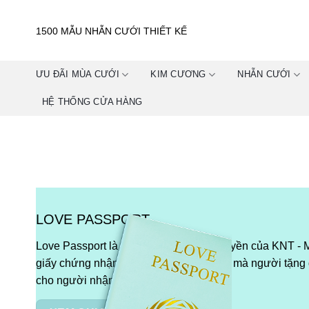
Skip
to
1500 MẪU NHẪN CƯỚI THIẾT KẾ
content
ƯU ĐÃI MÙA CƯỚI
KIM CƯƠNG
NHẪN CƯỚI
HỆ THỐNG CỬA HÀNG
LOVE PASSPORT
Love Passport là một chính sách độc quyền của KNT - 
giấy chứng nhận "Tình Yêu Cuối Cùng" mà người tặng
cho người nhận.