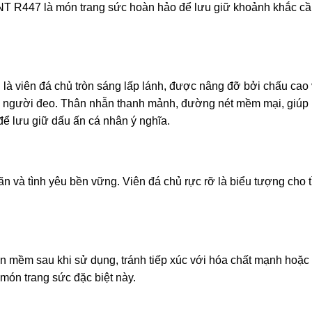
T R447 là món trang sức hoàn hảo để lưu giữ khoảnh khắc cầu
 là viên đá chủ tròn sáng lấp lánh, được nâng đỡ bởi chấu cao
ế cho người đeo. Thân nhẫn thanh mảnh, đường nét mềm mại, giú
để lưu giữ dấu ấn cá nhân ý nghĩa.
và tình yêu bền vững. Viên đá chủ rực rỡ là biểu tượng cho tì
.
 mềm sau khi sử dụng, tránh tiếp xúc với hóa chất mạnh hoặc 
 món trang sức đặc biệt này.