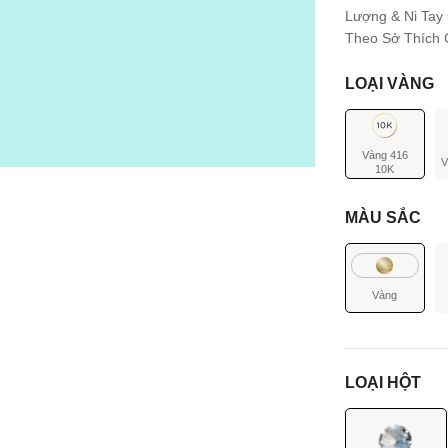
Lượng & Ni Tay
Theo Sở Thích C
LOẠI VÀNG
Vàng 416
V
10K
MÀU SẮC
Vàng
LOẠI HỘT