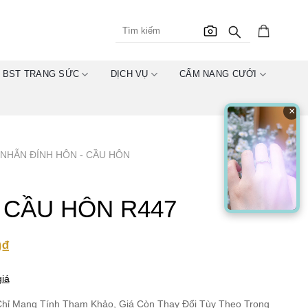
BST TRANG SỨC
DỊCH VỤ
CẨM NANG CƯỚI
×
NHẪN ĐÍNH HÔN - CẦU HÔN
 CẦU HÔN R447
0
₫
iá
hỉ Mang Tính Tham Khảo, Giá Còn Thay Đổi Tùy Theo Trọng