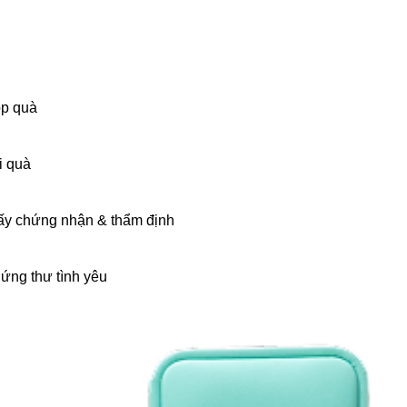
p quà
i quà
ấy chứng nhận & thẩm định
ứng thư tình yêu