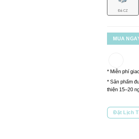
Đá CZ
MUA NGA
* Miễn phí gia
* Sản phẩm đư
thiện 15–20 ng
Đặt Lịch 