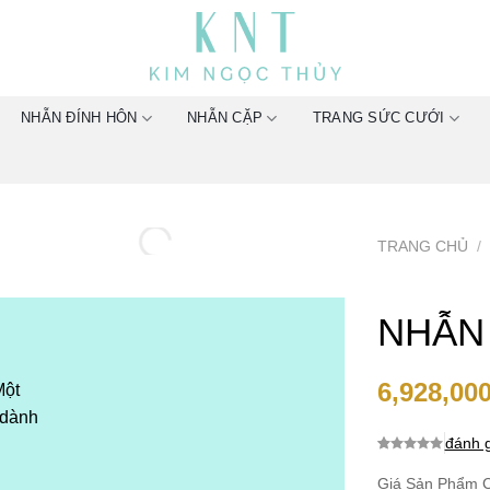
NHẪN ĐÍNH HÔN
NHẪN CẶP
TRANG SỨC CƯỚI
TRANG CHỦ
/
NHẪN
6,928,00
Một
 dành
đánh g
0.0
0
trên 5
dựa trên
Giá Sản Phẩm C
đánh giá