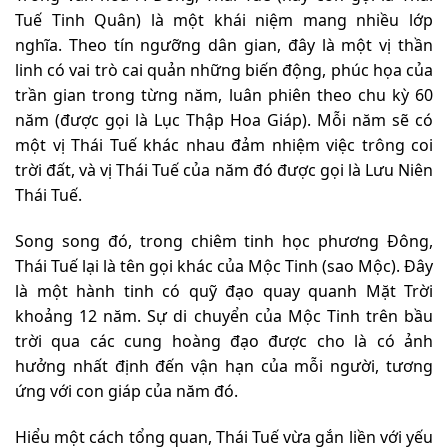
Tuế Tinh Quân) là một khái niệm mang nhiều lớp
nghĩa. Theo tín ngưỡng dân gian, đây là một vị thần
linh có vai trò cai quản những biến động, phúc họa của
trần gian trong từng năm, luân phiên theo chu kỳ 60
năm (được gọi là Lục Thập Hoa Giáp). Mỗi năm sẽ có
một vị Thái Tuế khác nhau đảm nhiệm việc trông coi
trời đất, và vị Thái Tuế của năm đó được gọi là Lưu Niên
Thái Tuế.
Song song đó, trong chiêm tinh học phương Đông,
Thái Tuế lại là tên gọi khác của Mộc Tinh (sao Mộc). Đây
là một hành tinh có quỹ đạo quay quanh Mặt Trời
khoảng 12 năm. Sự di chuyển của Mộc Tinh trên bầu
trời qua các cung hoàng đạo được cho là có ảnh
hưởng nhất định đến vận hạn của mỗi người, tương
ứng với con giáp của năm đó.
Hiểu một cách tổng quan, Thái Tuế vừa gắn liền với yếu