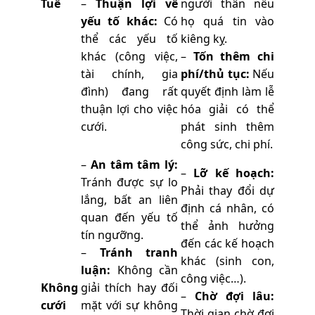
Tuế
–
Thuận lợi về
người thân nếu
yếu tố khác:
Có
họ quá tin vào
thể các yếu tố
kiêng kỵ.
khác (công việc,
–
Tốn thêm chi
tài chính, gia
phí/thủ tục:
Nếu
đình) đang rất
quyết định làm lễ
thuận lợi cho việc
hóa giải có thể
cưới.
phát sinh thêm
công sức, chi phí.
–
An tâm tâm lý:
–
Lỡ kế hoạch:
Tránh được sự lo
Phải thay đổi dự
lắng, bất an liên
định cá nhân, có
quan đến yếu tố
thể ảnh hưởng
tín ngưỡng.
đến các kế hoạch
–
Tránh tranh
khác (sinh con,
luận:
Không cần
công việc…).
Không
giải thích hay đối
–
Chờ đợi lâu:
cưới
mặt với sự không
Thời gian chờ đợi