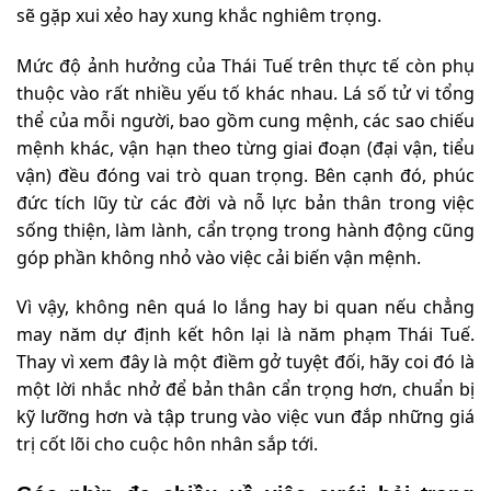
sẽ gặp xui xẻo hay xung khắc nghiêm trọng.
Mức độ ảnh hưởng của Thái Tuế trên thực tế còn phụ
thuộc vào rất nhiều yếu tố khác nhau. Lá số tử vi tổng
thể của mỗi người, bao gồm cung mệnh, các sao chiếu
mệnh khác, vận hạn theo từng giai đoạn (đại vận, tiểu
vận) đều đóng vai trò quan trọng. Bên cạnh đó, phúc
đức tích lũy từ các đời và nỗ lực bản thân trong việc
sống thiện, làm lành, cẩn trọng trong hành động cũng
góp phần không nhỏ vào việc cải biến vận mệnh.
Vì vậy, không nên quá lo lắng hay bi quan nếu chẳng
may năm dự định kết hôn lại là năm phạm Thái Tuế.
Thay vì xem đây là một điềm gở tuyệt đối, hãy coi đó là
một lời nhắc nhở để bản thân cẩn trọng hơn, chuẩn bị
kỹ lưỡng hơn và tập trung vào việc vun đắp những giá
trị cốt lõi cho cuộc hôn nhân sắp tới.