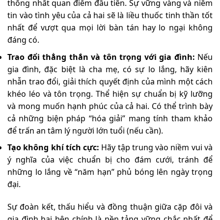
thống nhất quan điểm đầu tiên. Sự vững vàng và niềm
tin vào tình yêu của cả hai sẽ là liều thuốc tinh thần tốt
nhất để vượt qua mọi lời bàn tán hay lo ngại không
đáng có.
Trao đổi thẳng thắn và tôn trọng với gia đình:
Nếu
gia đình, đặc biệt là cha mẹ, có sự lo lắng, hãy kiên
nhẫn trao đổi, giải thích quyết định của mình một cách
khéo léo và tôn trọng. Thể hiện sự chuẩn bị kỹ lưỡng
và mong muốn hạnh phúc của cả hai. Có thể trình bày
cả những biện pháp “hóa giải” mang tính tham khảo
để trấn an tâm lý người lớn tuổi (nếu cần).
Tạo không khí tích cực:
Hãy tập trung vào niềm vui và
ý nghĩa của việc chuẩn bị cho đám cưới, tránh để
những lo lắng về “năm hạn” phủ bóng lên ngày trọng
đại.
Sự đoàn kết, thấu hiểu và đồng thuận giữa cặp đôi và
gia đình hai bên chính là nền tảng vững chắc nhất để