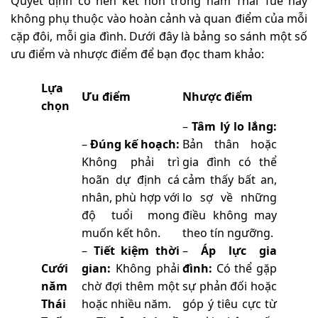
Quyết định có nên kết hôn trong năm Thái Tuế hay
không phụ thuộc vào hoàn cảnh và quan điểm của mỗi
cặp đôi, mỗi gia đình. Dưới đây là bảng so sánh một số
ưu điểm và nhược điểm để bạn đọc tham khảo:
Lựa
Ưu điểm
Nhược điểm
chọn
–
Tâm lý lo lắng:
–
Đúng kế hoạch:
Bản thân hoặc
Không phải trì
gia đình có thể
hoãn dự định cá
cảm thấy bất an,
nhân, phù hợp với
lo sợ về những
độ tuổi mong
điều không may
muốn kết hôn.
theo tín ngưỡng.
–
Tiết kiệm thời
–
Áp lực gia
Cưới
gian:
Không phải
đình:
Có thể gặp
năm
chờ đợi thêm một
sự phản đối hoặc
Thái
hoặc nhiều năm.
góp ý tiêu cực từ