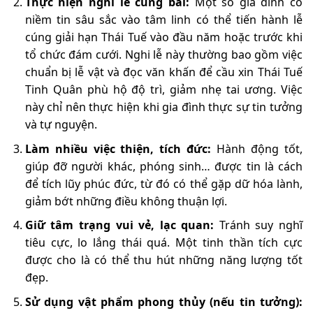
Thực hiện nghi lễ cúng bái:
Một số gia đình có
niềm tin sâu sắc vào tâm linh có thể tiến hành lễ
cúng giải hạn Thái Tuế vào đầu năm hoặc trước khi
tổ chức đám cưới. Nghi lễ này thường bao gồm việc
chuẩn bị lễ vật và đọc văn khấn để cầu xin Thái Tuế
Tinh Quân phù hộ độ trì, giảm nhẹ tai ương. Việc
này chỉ nên thực hiện khi gia đình thực sự tin tưởng
và tự nguyện.
Làm nhiều việc thiện, tích đức:
Hành động tốt,
giúp đỡ người khác, phóng sinh… được tin là cách
để tích lũy phúc đức, từ đó có thể gặp dữ hóa lành,
giảm bớt những điều không thuận lợi.
Giữ tâm trạng vui vẻ, lạc quan:
Tránh suy nghĩ
tiêu cực, lo lắng thái quá. Một tinh thần tích cực
được cho là có thể thu hút những năng lượng tốt
đẹp.
Sử dụng vật phẩm phong thủy (nếu tin tưởng):