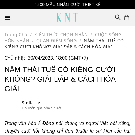
Skip
1500 MẪU NHẪN CƯỚI THIẾT KẾ
to
content
Trang Chủ
/
KIẾN THỨC CHỌN NHẪN
/
CUỘC SỐNG
HÔN NHÂN
/
QUAN ĐIỂM SỐNG
/
NĂM THÁI TUẾ CÓ
KIÊNG CƯỚI KHÔNG? GIẢI ĐÁP & CÁCH HÓA GIẢI
Chủ nhật, 30/04/2023, 18:00 (GMT+7)
NĂM THÁI TUẾ CÓ KIÊNG CƯỚI
KHÔNG? GIẢI ĐÁP & CÁCH HÓA
GIẢI
Stella Le
Chuyên gia nhẫn cưới
Trong văn hóa Á Đông nói chung và người Việt nói riêng,
chuyện cưới hỏi không chỉ đơn thuần là sự kiện của hai