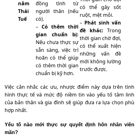
năm
đồng tình từ
có thể gây sốt
Thái
người thân (nếu
ruột, mệt mỏi.
Tuế
có).
–
Phát sinh vấn
–
Có thêm thời
đề khác:
Trong
gian chuẩn bị:
thời gian chờ đợi,
Nếu chưa thực sự
có thể xuất hiện
sẵn sàng, việc trì
những vấn đề
hoãn có thể giúp
mới không lường
có thêm thời gian
trước được.
chuẩn bị kỹ hơn.
Việc cân nhắc các ưu, nhược điểm này dựa trên tình
hình thực tế và mức độ niềm tin vào yếu tố tâm linh
của bản thân và gia đình sẽ giúp đưa ra lựa chọn phù
hợp nhất.
Yếu tố nào mới thực sự quyết định hôn nhân viên
mãn?