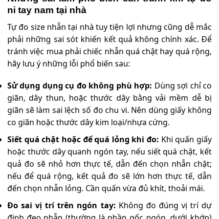
ni tay nam tại nhà
Tự đo size nhẫn tại nhà tuy tiện lợi nhưng cũng dễ mắc
phải những sai sót khiến kết quả không chính xác. Để
tránh việc mua phải chiếc nhẫn quá chật hay quá rộng,
hãy lưu ý những lỗi phổ biến sau:
Sử dụng dụng cụ đo không phù hợp:
Dùng sợi chỉ co
giãn, dây thun, hoặc thước dây bằng vải mềm dễ bị
giãn sẽ làm sai lệch số đo chu vi. Nên dùng giấy không
co giãn hoặc thước dây kim loại/nhựa cứng.
Siết quá chặt hoặc để quá lỏng khi đo:
Khi quấn giấy
hoặc thước dây quanh ngón tay, nếu siết quá chật, kết
quả đo sẽ nhỏ hơn thực tế, dẫn đến chọn nhẫn chật;
nếu để quá rộng, kết quả đo sẽ lớn hơn thực tế, dẫn
đến chọn nhẫn lỏng. Cần quấn vừa đủ khít, thoải mái.
Đo sai vị trí trên ngón tay:
Không đo đúng vị trí dự
định đeo nhẫn (thường là phần gốc ngón, dưới khớp)