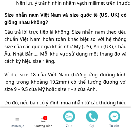
Nên lưu ý tránh nhìn nhầm vạch milimet trên thước 
Size nhẫn nam Việt Nam và size quốc tế (US, UK) có
giống nhau không?
Câu trả lời trực tiếp là không. Size nhẫn nam theo tiêu
chuẩn Việt Nam hoàn toàn khác biệt so với hệ thống
size của các quốc gia khác như Mỹ (US), Anh (UK), Châu
Âu, Nhật Bản,… Mỗi khu vực sử dụng một thang đo và
cách ký hiệu size riêng.
Ví dụ, size 18 của Việt Nam (tương ứng đường kính
lòng trong khoảng 19.2mm) có thể tương đương với
size 9 – 9.5 của Mỹ hoặc size r – s của Anh.
Do đó, nếu bạn có ý định mua nhẫn từ các thương hiệu
nước ngoài hoặc mua hàng quốc tế, điều cực kỳ quan
trọng là phải kiểm tra
bảng size nhẫn
quy đổi cụ thể
do chính thương hiệu đó cung cấp hoặc tìm hiểu bảng
Zalo
Gọi
Tư vấn
Danh mục
Chương Trình