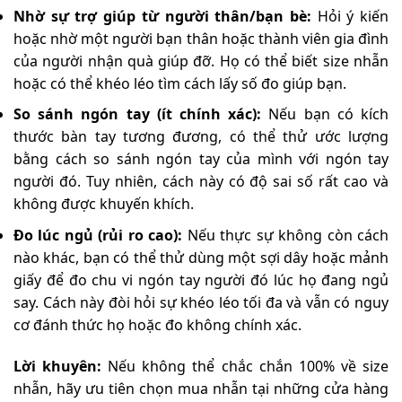
Nhờ sự trợ giúp từ người thân/bạn bè:
Hỏi ý kiến
hoặc nhờ một người bạn thân hoặc thành viên gia đình
của người nhận quà giúp đỡ. Họ có thể biết size nhẫn
hoặc có thể khéo léo tìm cách lấy số đo giúp bạn.
So sánh ngón tay (ít chính xác):
Nếu bạn có kích
thước bàn tay tương đương, có thể thử ước lượng
bằng cách so sánh ngón tay của mình với ngón tay
người đó. Tuy nhiên, cách này có độ sai số rất cao và
không được khuyến khích.
Đo lúc ngủ (rủi ro cao):
Nếu thực sự không còn cách
nào khác, bạn có thể thử dùng một sợi dây hoặc mảnh
giấy để đo chu vi ngón tay người đó lúc họ đang ngủ
say. Cách này đòi hỏi sự khéo léo tối đa và vẫn có nguy
cơ đánh thức họ hoặc đo không chính xác.
Lời khuyên:
Nếu không thể chắc chắn 100% về size
nhẫn, hãy ưu tiên chọn mua nhẫn tại những cửa hàng