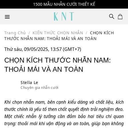
Skip
1500 MẪU NHẪN CƯỚI THIẾT KẾ
to
content
Trang Chủ
/
KIẾN THỨC CHỌN NHẪN
/
CHỌN KÍCH
THƯỚC NHẪN NAM: THOẢI MÁI VÀ AN TOÀN
Thứ sáu, 09/05/2025, 13:57 (GMT+7)
CHỌN KÍCH THƯỚC NHẪN NAM:
THOẢI MÁI VÀ AN TOÀN
Stella Le
Chuyên gia nhẫn cưới
Khi chọn nhẫn nam, bên cạnh kiểu dáng và chất liệu, kích
thước chính là yếu tố then chốt quyết định trải nghiệm đeo.
Một chiếc nhẫn lý tưởng cần đảm bảo hai tiêu chí quan
trọng: thoải mái khi vận động và an toàn, giúp bạn không