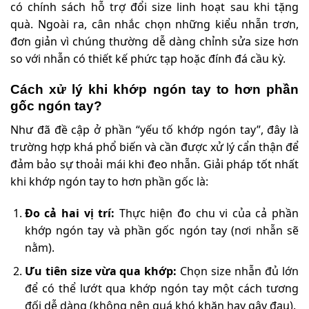
có chính sách hỗ trợ đổi size linh hoạt sau khi tặng
quà. Ngoài ra, cân nhắc chọn những kiểu nhẫn trơn,
đơn giản vì chúng thường dễ dàng chỉnh sửa size hơn
so với nhẫn có thiết kế phức tạp hoặc đính đá cầu kỳ.
Cách xử lý khi khớp ngón tay to hơn phần
gốc ngón tay?
Như đã đề cập ở phần “yếu tố khớp ngón tay”, đây là
trường hợp khá phổ biến và cần được xử lý cẩn thận để
đảm bảo sự thoải mái khi đeo nhẫn. Giải pháp tốt nhất
khi khớp ngón tay to hơn phần gốc là:
Đo cả hai vị trí:
Thực hiện đo chu vi của cả phần
khớp ngón tay và phần gốc ngón tay (nơi nhẫn sẽ
nằm).
Ưu tiên size vừa qua khớp:
Chọn size nhẫn đủ lớn
để có thể lướt qua khớp ngón tay một cách tương
đối dễ dàng (không nên quá khó khăn hay gây đau).