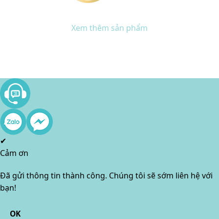
Xem thêm sản phẩm
✔
Cảm ơn
Đã gửi thông tin thành công. Chúng tôi sẽ sớm liên hệ với
bạn!
OK