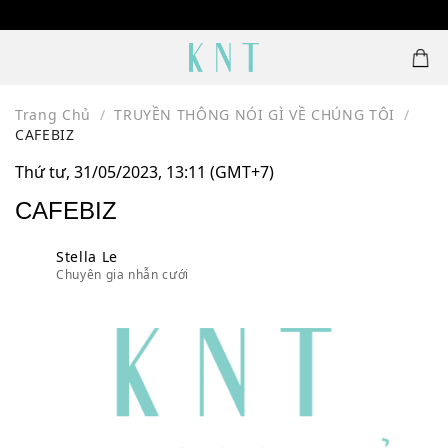
Skip
1500 MẪU NHẪN CƯỚI THIẾT KẾ
to
content
Trang Chủ
/
TRUYỀN THÔNG NÓI GÌ VỀ CHÚNG TÔI
/
CAFEBIZ
Thứ tư, 31/05/2023, 13:11 (GMT+7)
CAFEBIZ
Stella Le
Chuyên gia nhẫn cưới