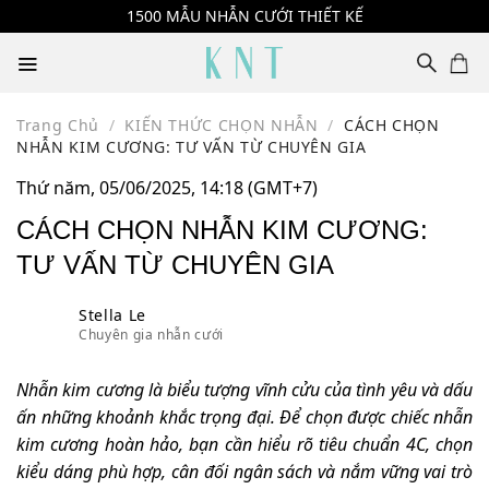
Skip
1500 MẪU NHẪN CƯỚI THIẾT KẾ
to
content
Trang Chủ
/
KIẾN THỨC CHỌN NHẪN
/
CÁCH CHỌN
NHẪN KIM CƯƠNG: TƯ VẤN TỪ CHUYÊN GIA
Thứ năm, 05/06/2025, 14:18 (GMT+7)
CÁCH CHỌN NHẪN KIM CƯƠNG:
TƯ VẤN TỪ CHUYÊN GIA
Stella Le
Chuyên gia nhẫn cưới
Nhẫn kim cương là biểu tượng vĩnh cửu của tình yêu và dấu
ấn những khoảnh khắc trọng đại. Để chọn được chiếc nhẫn
kim cương hoàn hảo, bạn cần hiểu rõ tiêu chuẩn 4C, chọn
kiểu dáng phù hợp, cân đối ngân sách và nắm vững vai trò