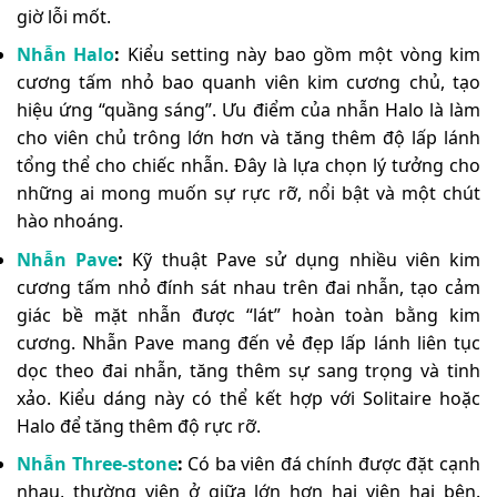
giờ lỗi mốt.
Nhẫn Halo
:
Kiểu setting này bao gồm một vòng kim
cương tấm nhỏ bao quanh viên kim cương chủ, tạo
hiệu ứng “quầng sáng”. Ưu điểm của nhẫn Halo là làm
cho viên chủ trông lớn hơn và tăng thêm độ lấp lánh
tổng thể cho chiếc nhẫn. Đây là lựa chọn lý tưởng cho
những ai mong muốn sự rực rỡ, nổi bật và một chút
hào nhoáng.
Nhẫn Pave
:
Kỹ thuật Pave sử dụng nhiều viên kim
cương tấm nhỏ đính sát nhau trên đai nhẫn, tạo cảm
giác bề mặt nhẫn được “lát” hoàn toàn bằng kim
cương. Nhẫn Pave mang đến vẻ đẹp lấp lánh liên tục
dọc theo đai nhẫn, tăng thêm sự sang trọng và tinh
xảo. Kiểu dáng này có thể kết hợp với Solitaire hoặc
Halo để tăng thêm độ rực rỡ.
Nhẫn Three-stone
:
Có ba viên đá chính được đặt cạnh
nhau, thường viên ở giữa lớn hơn hai viên hai bên.