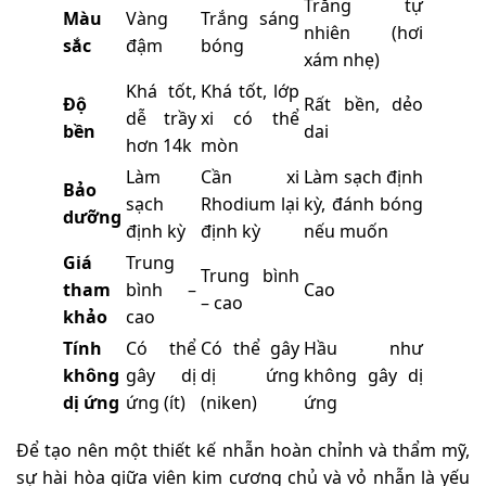
Trắng tự
Màu
Vàng
Trắng sáng
nhiên (hơi
sắc
đậm
bóng
xám nhẹ)
Khá tốt,
Khá tốt, lớp
Độ
Rất bền, dẻo
dễ trầy
xi có thể
bền
dai
hơn 14k
mòn
Làm
Cần xi
Làm sạch định
Bảo
sạch
Rhodium lại
kỳ, đánh bóng
dưỡng
định kỳ
định kỳ
nếu muốn
Giá
Trung
Trung bình
tham
bình –
Cao
– cao
khảo
cao
Tính
Có thể
Có thể gây
Hầu như
không
gây dị
dị ứng
không gây dị
dị ứng
ứng (ít)
(niken)
ứng
Để tạo nên một thiết kế nhẫn hoàn chỉnh và thẩm mỹ,
sự hài hòa giữa viên kim cương chủ và vỏ nhẫn là yếu