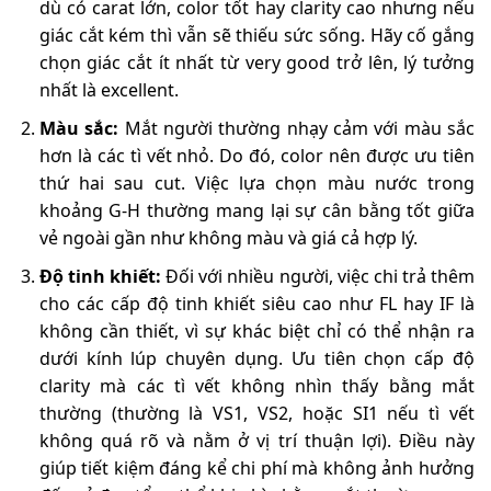
dù có carat lớn, color tốt hay clarity cao nhưng nếu
giác cắt kém thì vẫn sẽ thiếu sức sống. Hãy cố gắng
chọn giác cắt ít nhất từ very good trở lên, lý tưởng
nhất là excellent.
Màu sắc:
Mắt người thường nhạy cảm với màu sắc
hơn là các tì vết nhỏ. Do đó, color nên được ưu tiên
thứ hai sau cut. Việc lựa chọn màu nước trong
khoảng G-H thường mang lại sự cân bằng tốt giữa
vẻ ngoài gần như không màu và giá cả hợp lý.
Độ tinh khiết:
Đối với nhiều người, việc chi trả thêm
cho các cấp độ tinh khiết siêu cao như FL hay IF là
không cần thiết, vì sự khác biệt chỉ có thể nhận ra
dưới kính lúp chuyên dụng. Ưu tiên chọn cấp độ
clarity mà các tì vết không nhìn thấy bằng mắt
thường (thường là VS1, VS2, hoặc SI1 nếu tì vết
không quá rõ và nằm ở vị trí thuận lợi). Điều này
giúp tiết kiệm đáng kể chi phí mà không ảnh hưởng