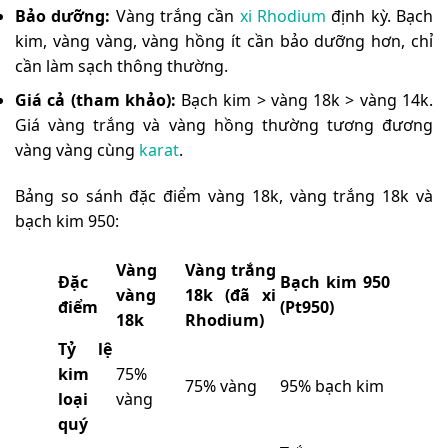
Bảo dưỡng:
Vàng trắng cần
xi Rhodium
định kỳ. Bạch
kim, vàng vàng, vàng hồng ít cần bảo dưỡng hơn, chỉ
cần làm sạch thông thường.
Giá cả (tham khảo):
Bạch kim > vàng 18k > vàng 14k.
Giá vàng trắng và vàng hồng thường tương đương
vàng vàng cùng
karat
.
Bảng so sánh đặc điểm vàng 18k, vàng trắng 18k và
bạch kim 950:
Vàng
Vàng trắng
Đặc
Bạch kim 950
vàng
18k (đã xi
điểm
(Pt950)
18k
Rhodium)
Tỷ lệ
kim
75%
75% vàng
95% bạch kim
loại
vàng
quý