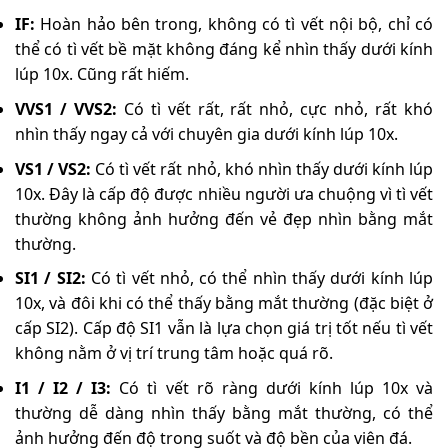
IF:
Hoàn hảo bên trong, không có tì vết nội bộ, chỉ có
thể có tì vết bề mặt không đáng kể nhìn thấy dưới kính
lúp 10x. Cũng rất hiếm.
VVS1 / VVS2:
Có tì vết rất, rất nhỏ, cực nhỏ, rất khó
nhìn thấy ngay cả với chuyên gia dưới kính lúp 10x.
VS1 / VS2:
Có tì vết rất nhỏ, khó nhìn thấy dưới kính lúp
10x. Đây là cấp độ được nhiều người ưa chuộng vì tì vết
thường không ảnh hưởng đến vẻ đẹp nhìn bằng mắt
thường.
SI1 / SI2:
Có tì vết nhỏ, có thể nhìn thấy dưới kính lúp
10x, và đôi khi có thể thấy bằng mắt thường (đặc biệt ở
cấp SI2). Cấp độ SI1 vẫn là lựa chọn giá trị tốt nếu tì vết
không nằm ở vị trí trung tâm hoặc quá rõ.
I1 / I2 / I3:
Có tì vết rõ ràng dưới kính lúp 10x và
thường dễ dàng nhìn thấy bằng mắt thường, có thể
ảnh hưởng đến độ trong suốt và độ bền của viên đá.