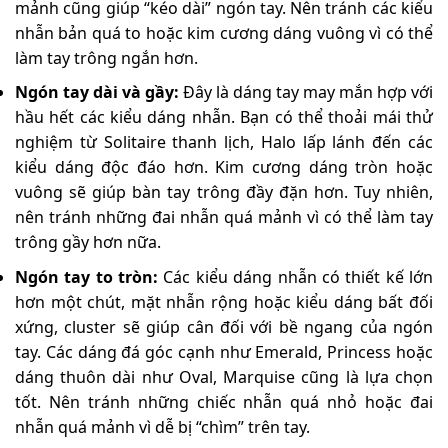
mảnh cũng giúp “kéo dài” ngón tay. Nên tránh các kiểu
nhẫn bản quá to hoặc kim cương dáng vuông vì có thể
làm tay trông ngắn hơn.
Ngón tay dài và gầy:
Đây là dáng tay may mắn hợp với
hầu hết các kiểu dáng nhẫn. Bạn có thể thoải mái thử
nghiệm từ Solitaire thanh lịch, Halo lấp lánh đến các
kiểu dáng độc đáo hơn. Kim cương dáng tròn hoặc
vuông sẽ giúp bàn tay trông đầy đặn hơn. Tuy nhiên,
nên tránh những đai nhẫn quá mảnh vì có thể làm tay
trông gầy hơn nữa.
Ngón tay to tròn:
Các kiểu dáng nhẫn có thiết kế lớn
hơn một chút, mặt nhẫn rộng hoặc kiểu dáng bất đối
xứng, cluster sẽ giúp cân đối với bề ngang của ngón
tay. Các dáng đá góc cạnh như Emerald, Princess hoặc
dáng thuôn dài như Oval, Marquise cũng là lựa chọn
tốt. Nên tránh những chiếc nhẫn quá nhỏ hoặc đai
nhẫn quá mảnh vì dễ bị “chìm” trên tay.