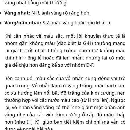
vàng nhạt bằng mắt thường.
Vàng nhạt:
N-R, ánh vàng rõ ràng hơn.
Vàng/nâu nhạt:
S-Z, màu vàng hoặc nâu khá rõ.
Khi cân nhắc về màu sắc, một lời khuyên thực tế là
nhóm gần không màu (đặc biệt là G-H) thường mang
lại giá trị tốt nhất. Chúng trông gần như không màu
khi nhìn riêng lẻ hoặc đã lên nhẫn, nhưng lại có mức
giá dễ chịu hơn đáng kể so với nhóm D-F.
Bên cạnh đó, màu sắc của vỏ nhẫn cũng đóng vai trò
quan trọng. Vỏ nhẫn làm từ vàng trắng hoặc bạch kim
có xu hướng làm nổi bật độ trắng của kim cương, nên
thường hợp với các nước màu cao (từ H trở lên). Ngược
lại, vỏ nhẫn vàng vàng có thể “che giấu” một phần ánh
vàng nhẹ của các viên kim cương ở cấp độ màu thấp
hơn (như I, J, K), giúp bạn tiết kiệm chi phí mà vẫn có
được vẻ ngoài hài hòa.