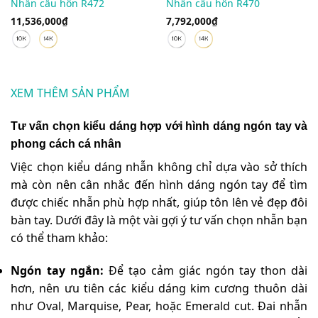
Nhẫn cầu hôn R472
Nhẫn cầu hôn R470
11,536,000
₫
7,792,000
₫
XEM THÊM SẢN PHẨM
Tư vấn chọn kiểu dáng hợp với hình dáng ngón tay và
phong cách cá nhân
Việc chọn kiểu dáng nhẫn không chỉ dựa vào sở thích
mà còn nên cân nhắc đến hình dáng ngón tay để tìm
được chiếc nhẫn phù hợp nhất, giúp tôn lên vẻ đẹp đôi
bàn tay. Dưới đây là một vài gợi ý tư vấn chọn nhẫn bạn
có thể tham khảo:
Ngón tay ngắn:
Để tạo cảm giác ngón tay thon dài
hơn, nên ưu tiên các kiểu dáng kim cương thuôn dài
như Oval, Marquise, Pear, hoặc Emerald cut. Đai nhẫn