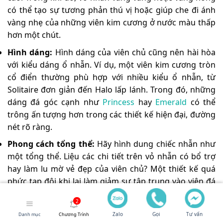
có thể tạo sự tương phản thú vị hoặc giúp che đi ánh
vàng nhẹ của những viên kim cương ở nước màu thấp
hơn một chút.
Hình dáng:
Hình dáng của viên chủ cũng nên hài hòa
với kiểu dáng ổ nhẫn. Ví dụ, một viên kim cương tròn
cổ điển thường phù hợp với nhiều kiểu ổ nhẫn, từ
Solitaire đơn giản đến Halo lấp lánh. Trong đó, những
dáng đá góc cạnh như
Princess
hay
Emerald
có thể
trông ấn tượng hơn trong các thiết kế hiện đại, đường
nét rõ ràng.
Phong cách tổng thể:
Hãy hình dung chiếc nhẫn như
một tổng thể. Liệu các chi tiết trên vỏ nhẫn có bổ trợ
hay làm lu mờ vẻ đẹp của viên chủ? Một thiết kế quá
phức tạp đôi khi lại làm giảm sự tập trung vào viên đá
trung tâm.
Zalo
Gọi
Tư vấn
Hãy luôn nhìn nhận chiếc nhẫn một cách toàn diện.
Danh mục
Chương Trình