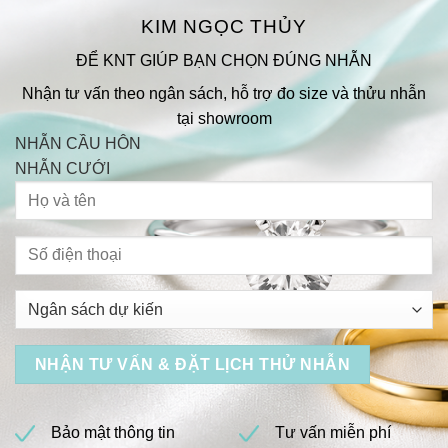
KIM NGỌC THỦY
ĐỂ KNT GIÚP BẠN CHỌN ĐÚNG NHẪN
Nhận tư vấn theo ngân sách, hỗ trợ đo size và thửu nhẫn
tại showroom
NHẪN CẦU HÔN
NHẪN CƯỚI
Bảo mật thông tin
Tư vấn miễn phí