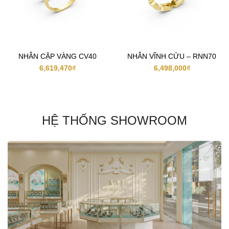
NHẪN CẶP VÀNG CV40
NHẪN VĨNH CỬU – RNN70
6,619,470
₫
6,498,000
₫
HỆ THỐNG SHOWROOM