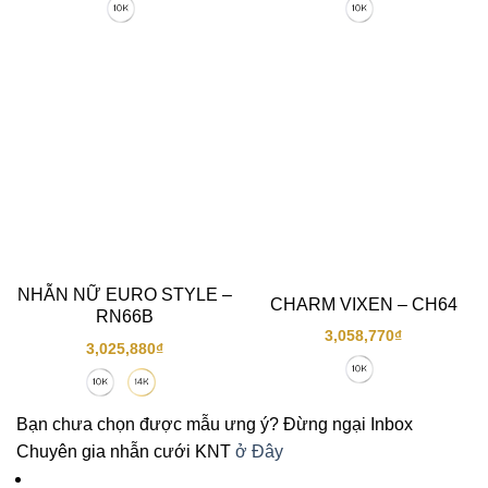
NHẪN NỮ EURO STYLE –
CHARM VIXEN – CH64
RN66B
3,058,770
₫
3,025,880
₫
Bạn chưa chọn được mẫu ưng ý? Đừng ngại Inbox
Chuyên gia nhẫn cưới KNT
ở Đây