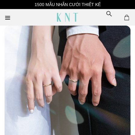
Skip
1500 MẪU NHẪN CƯỚI THIẾT KẾ
to
content