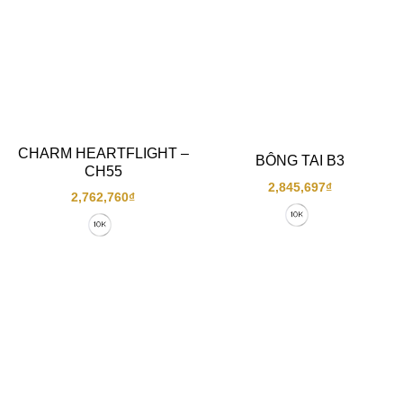
CHARM HEARTFLIGHT –
BÔNG TAI B3
CH55
2,845,697
₫
2,762,760
₫