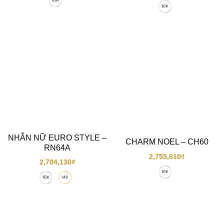
NHẪN NỮ EURO STYLE –
CHARM NOEL – CH60
RN64A
2,755,610
₫
2,704,130
₫