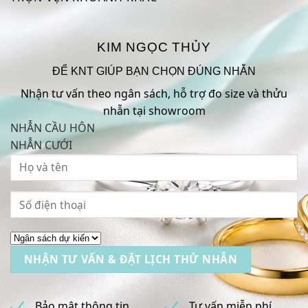
KIM NGỌC THỦY
ĐỂ KNT GIÚP BẠN CHỌN ĐÚNG NHẪN
Nhận tư vấn theo ngân sách, hỗ trợ đo size và thửu
nhẫn tại showroom
NHẪN CẦU HÔN
NHẪN CƯỚI
Bảo mật thông tin
Tư vấn miễn phí