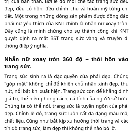
trị của bản thân. Bởi lẽ đó mỗi chế tác trang sức đều
đẹp, đều có hồn, đều chỉnh chu và hoàn mỹ từng chi
tiết. Một trong những dòng sản phẩm được đông đảo
phái nữ yêu thích của KNT chính là nhẫn nữ xoay tròn.
Đây cũng là minh chứng cho sự thành công khi KNT
quyết định ra mắt BST trang sức vàng và truyền đi
thông điệp ý nghĩa.
Nhẫn nữ xoay tròn 360 độ – thổi hồn vào
trang sức
Trang sức sinh ra là đặc quyền của phái đẹp. Chúng
“góp mặt” không chỉ để khiến chủ nhân xinh đẹp, thu
hút, nổi bật khi xuất hiện. Trang sức còn để khẳng định
giá trị, thể hiện phong cách, cá tính của người sở hữu.
Chúng ta có thể nói, trang sức là tuyên ngôn của phái
đẹp. Chỉnh lẽ đó, trang sức luôn rất đa dạng mẫu mã,
chất liệu. Cũng như bắt kịp xu hướng thời trang và các
tín đồ trang sức, làm đẹp thì không thể nào bỏ lỡ.