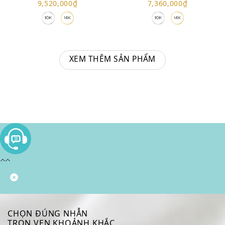
9,520,000
₫
7,360,000
₫
XEM THÊM SẢN PHẨM
CHỌN ĐÚNG NHẪN
TRỌN VẸN KHOẢNH KHẮC