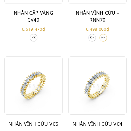
NHẪN CẶP VÀNG
NHẪN VĨNH CỬU –
CV40
RNN70
6,619,470
₫
6,498,000
₫
NHẪN VĨNH CỬU VC5
NHẪN VĨNH CỬU VC4