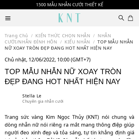
Skip
1500 MẪU NHẪN CƯỚI THIẾT KẾ
to
content
Trang Chủ
/
KIẾN THỨC CHỌN NHẪN
/
NHẪN
CƯỚI/NHẪN ĐÍNH HÔN
/
KIỂU NHẪN
/
TOP MẪU NHẪN
NỮ XOAY TRÒN ĐẸP ĐANG HOT NHẤT HIỆN NAY
Chủ nhật, 12/06/2022, 10:00 (GMT+7)
TOP MẪU NHẪN NỮ XOAY TRÒN
ĐẸP ĐANG HOT NHẤT HIỆN NAY
Stella Le
Chuyên gia nhẫn cưới
Trang sức vàng Kim Ngọc Thủy (KNT) nói chung và
dòng nhẫn nữ nói riêng ra mắt mang thông điệp giúp
người đeo xinh đẹp và tỏa sáng, tự tin khẳng định giá