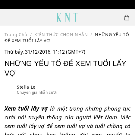
Skip
1500 MẪU NHẪN CƯỚI THIẾT KẾ
to
content
Trang Chủ
/
KIẾN THỨC CHỌN NHẪN
/
NHỮNG YẾU TỐ
ĐỂ XEM TUỔI LẤY VỢ
Thứ bảy, 31/12/2016, 11:12 (GMT+7)
NHỮNG YẾU TỐ ĐỂ XEM TUỔI LẤY
VỢ
Stella Le
Chuyên gia nhẫn cưới
Xem tuổi lấy vợ
là một trong những phong tục
cưới hỏi truyền thống của người Việt Nam. Việc
xem tuổi lấy vợ để xem tuổi vợ và tuổi chồng có
hợp với nhau hay không. Khi xem, người ta