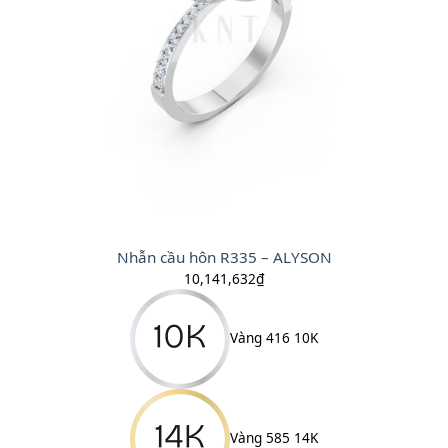
Nhẫn cầu hôn R335 – ALYSON
10,141,632
₫
Vàng 416 10K
Vàng 585 14K