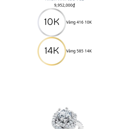
9,952,000
₫
Vàng 416 10K
Vàng 585 14K