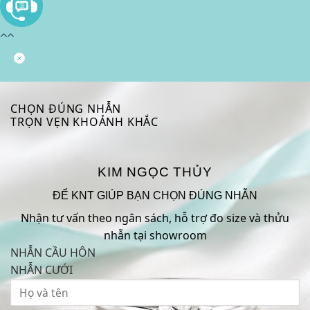
CHỌN ĐÚNG NHẪN
TRỌN VẸN KHOẢNH KHẮC
KIM NGỌC THỦY
ĐỂ KNT GIÚP BẠN CHỌN ĐÚNG NHẪN
Nhận tư vấn theo ngân sách, hỗ trợ đo size và thửu
nhẫn tại showroom
NHẪN CẦU HÔN
NHẪN CƯỚI