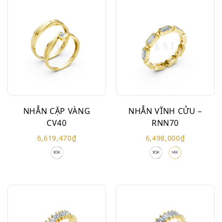
NHẪN CẶP VÀNG
NHẪN VĨNH CỬU –
CV40
RNN70
6,619,470
₫
6,498,000
₫