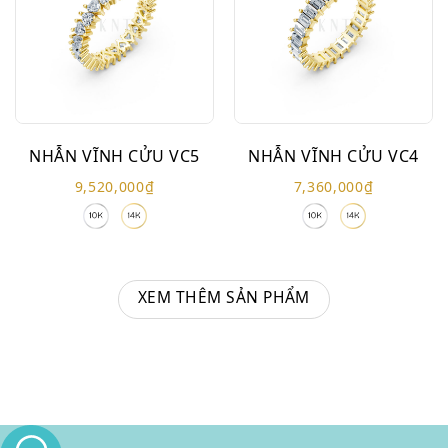
NHẪN VĨNH CỬU VC5
NHẪN VĨNH CỬU VC4
9,520,000
₫
7,360,000
₫
XEM THÊM SẢN PHẨM