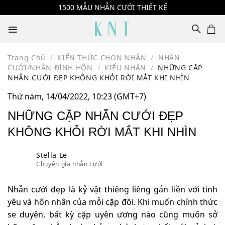
Skip
1500 MẪU NHẪN CƯỚI THIẾT KẾ
to
content
Trang Chủ
/
KIẾN THỨC CHỌN NHẪN
/
NHẪN
CƯỚI/NHẪN ĐÍNH HÔN
/
KIỂU NHẪN
/
NHỮNG CẶP
NHẪN CƯỚI ĐẸP KHÔNG KHỎI RỜI MẮT KHI NHÌN
Thứ năm, 14/04/2022, 10:23 (GMT+7)
NHỮNG CẶP NHẪN CƯỚI ĐẸP
KHÔNG KHỎI RỜI MẮT KHI NHÌN
Stella Le
Chuyên gia nhẫn cưới
Nhẫn cưới đẹp là kỷ vật thiêng liêng gắn liền với tình
yêu và hôn nhân của mỗi cặp đôi. Khi muốn chính thức
se duyên, bất kỳ cặp uyên ương nào cũng muốn sở