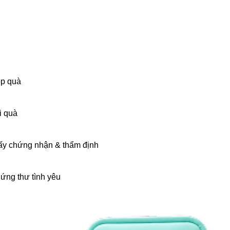
p quà
i quà
ấy chứng nhận & thẩm định
ứng thư tình yêu