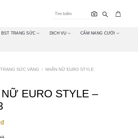
BST TRANG SỨC
DỊCH VỤ
CẨM NANG CƯỚI
TRANG SỨC VÀNG
/
NHẪN NỮ EURO STYLE
 NỮ EURO STYLE –
3
0
₫
iá