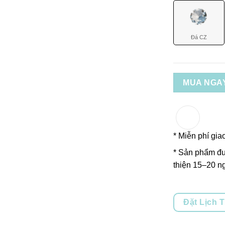
Đá CZ
MUA NGA
* Miễn phí gia
* Sản phẩm đư
thiện 15–20 ng
Đặt Lịch 