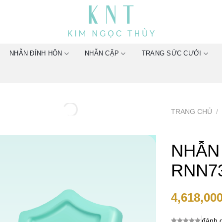
NHẪN ĐÍNH HÔN
NHẪN CẶP
TRANG SỨC CƯỚI
TRANG CHỦ
/
NHẪN
RNN7
4,618,00
đánh g