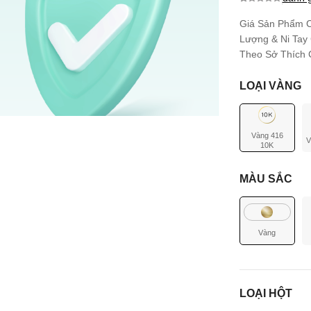
0.0
0
trên 5
dựa trên
Giá Sản Phẩm C
đánh giá
Lượng & Ni Tay
Theo Sở Thích C
LOẠI VÀNG
Vàng 416
V
10K
MÀU SẮC
Vàng
LOẠI HỘT