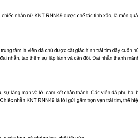
 – chiếc nhẫn nữ KNT RNN49 được chế tác tinh xảo, là món qu
rung tâm là viên đá chủ được cắt giác hình trái tim đầy cuốn hú
 đai nhẫn, tạo thêm sự lấp lánh và cân đối. Đai nhẫn thanh mản
yêu, sự lãng mạn và lời cam kết chân thành. Các viên đá phụ ha
hiếc nhẫn KNT RNN49 là lời gửi gắm trọn vẹn trái tim, thể hiệ