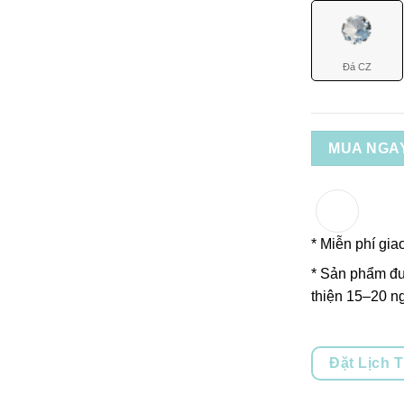
Đá CZ
MUA NGA
* Miễn phí gia
* Sản phẩm đư
thiện 15–20 ng
Đặt Lịch 