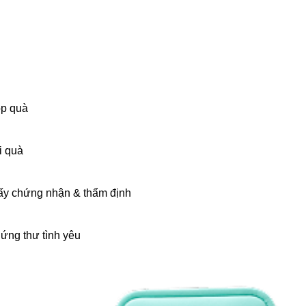
p quà
i quà
ấy chứng nhận & thẩm định
ứng thư tình yêu