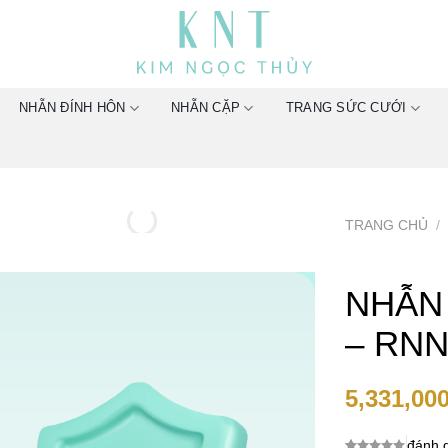
NHẪN ĐÍNH HÔN
NHẪN CẶP
TRANG SỨC CƯỚI
TRANG CHỦ
/
NHẪN
– RNN
5,331,00
đánh g