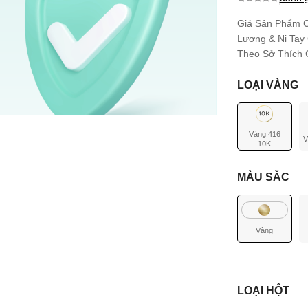
0.0
0
trên 5
dựa trên
Giá Sản Phẩm C
đánh giá
Lượng & Ni Tay
Theo Sở Thích C
LOẠI VÀNG
Vàng 416
V
10K
MÀU SẮC
Vàng
LOẠI HỘT