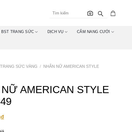
BST TRANG SỨC
DỊCH VỤ
CẨM NANG CƯỚI
TRANG SỨC VÀNG
/
NHẪN NỮ AMERICAN STYLE
 NỮ AMERICAN STYLE
49
0
₫
iá