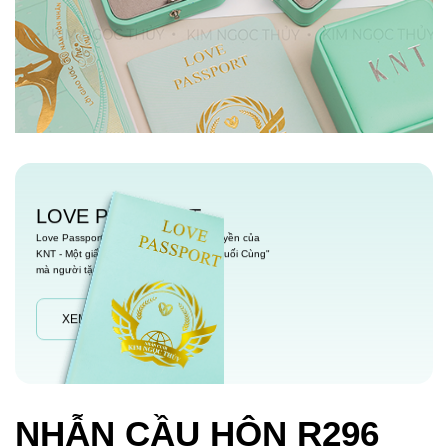
LOVE PASSPORT
Love Passport là một chính sách độc quyền của
KNT - Một giấy chứng nhận "Tình Yêu Cuối Cùng"
mà người tặng dành cho người nhận.
XEM CHI TIẾT
NHẪN CẦU HÔN R296