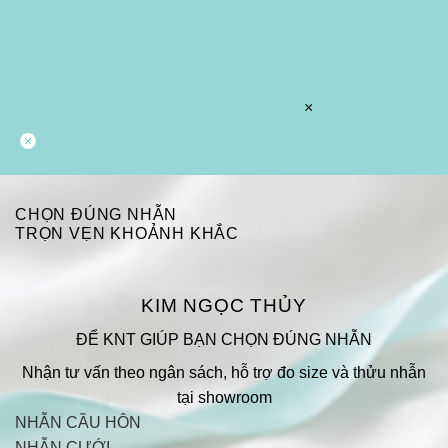
×
CHỌN ĐÚNG NHẪN
TRỌN VẸN KHOẢNH KHẮC
KIM NGỌC THỦY
ĐỂ KNT GIÚP BẠN CHỌN ĐÚNG NHẪN
Nhận tư vấn theo ngân sách, hỗ trợ đo size và thửu nhẫn
tại showroom
NHẪN CẦU HÔN
NHẪN CƯỚI