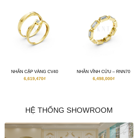
NHẪN CẶP VÀNG CV40
NHẪN VĨNH CỬU – RNN70
6,619,470
₫
6,498,000
₫
HỆ THỐNG SHOWROOM