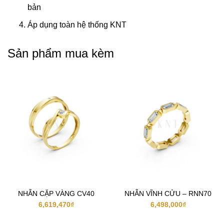
bản
Áp dụng toàn hệ thống KNT
Sản phẩm mua kèm
NHẪN CẶP VÀNG CV40
NHẪN VĨNH CỬU – RNN70
6,619,470
₫
6,498,000
₫