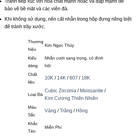
Tránh tiếp xúc với hóa chất mạnh hoặc va đập mạnh để
bảo vệ bề mặt và các viên đá.
Khi không sử dụng, nên cất nhẫn trong hộp đựng riêng biệt
để tránh trầy xước.
Thương
Kim Ngọc Thủy
hiệu
Kiểu
Nhẫn cưới sang trọng, có đính
dáng
hột
Chất
10K
/
14K
/
607
/
18K
liệu
Cubic Zirconia
/
Moissanite
/
Loại Đá
Kim Cương Thiên Nhiên
Màu
Vàng
/
Trắng
/
Hồng
Sắc
Khắc
Miễn Phí
Tên