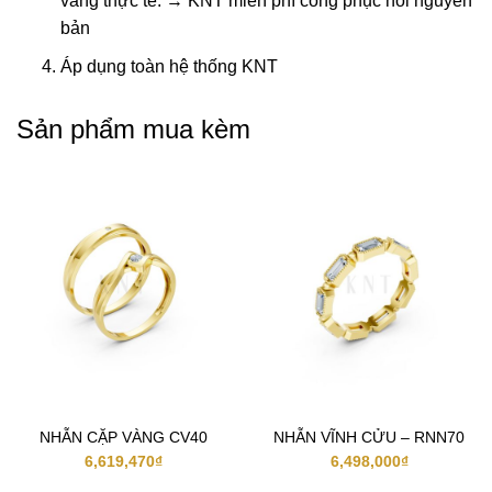
vàng thực tế. → KNT miễn phí công phục hồi nguyên
bản
Áp dụng toàn hệ thống KNT
Sản phẩm mua kèm
NHẪN CẶP VÀNG CV40
NHẪN VĨNH CỬU – RNN70
6,619,470
₫
6,498,000
₫