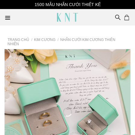
Skip
1500 MẪU NHẪN CƯỚI THIẾT KẾ
to
content
TRANG CHỦ
/
KIM CƯƠNG
/
NHẪN CƯỚI KIM CƯƠNG THIÊN
NHIÊN