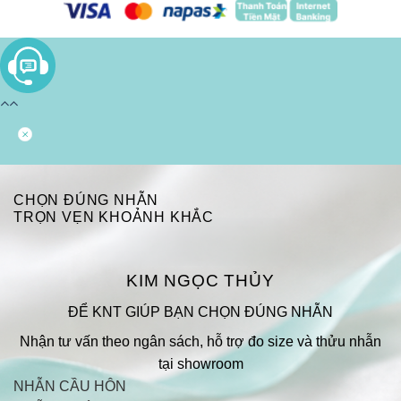
CHỌN ĐÚNG NHẪN
TRỌN VẸN KHOẢNH KHẮC
KIM NGỌC THỦY
ĐỂ KNT GIÚP BẠN CHỌN ĐÚNG NHẪN
Nhận tư vấn theo ngân sách, hỗ trợ đo size và thửu nhẫn
tại showroom
NHẪN CẦU HÔN