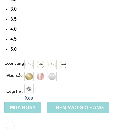
3.0
3.5
4.0
4.5
5.0
Loại vàng
Màu sắc
Loại hột
Xóa
MUA NGAY
THÊM VÀO GIỎ HÀNG