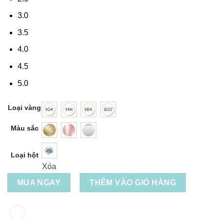
3.0
3.5
4.0
4.5
5.0
Loại vàng
Màu sắc
Loại hột
Xóa
MUA NGAY
THÊM VÀO GIỎ HÀNG