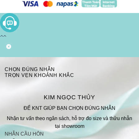
CHỌN ĐÚNG NHẪN
TRỌN VẸN KHOẢNH KHẮC
KIM NGỌC THỦY
ĐỂ KNT GIÚP BẠN CHỌN ĐÚNG NHẪN
Nhận tư vấn theo ngân sách, hỗ trợ đo size và thửu nhẫn
tại showroom
NHẪN CẦU HÔN