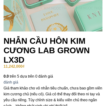
NHẪN CẦU HÔN KIM
CƯƠNG LAB GROWN
LX3D
11,242,000
₫
0.0
trên 5 dựa trên
0
đánh giá
đánh giá
Giá tham khảo cho vỏ nhẫn tiêu chuẩn, chưa bao gồm viên
kim cương chủ (nếu có). Giá có thể thay đổi theo ni tay và
yêu cầu riêng. Tùy chỉnh size & kiểu viên chủ theo ngân
sách – không phát sinh chi phí thiết kế.