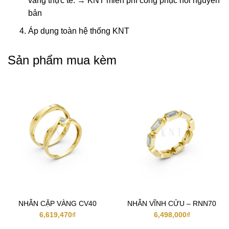
vàng thực tế. → KNT miễn phí công phục hồi nguyên
bản
Áp dụng toàn hệ thống KNT
Sản phẩm mua kèm
NHẪN CẶP VÀNG CV40
NHẪN VĨNH CỬU – RNN70
6,619,470
₫
6,498,000
₫