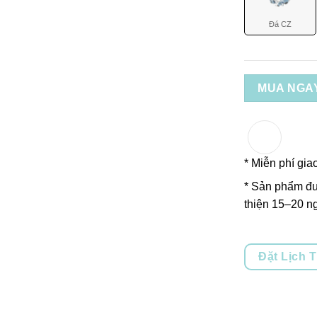
Đá CZ
MUA NGA
* Miễn phí gia
* Sản phẩm đư
thiện 15–20 ng
Đặt Lịch 