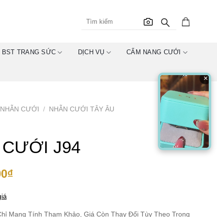
BST TRANG SỨC
DỊCH VỤ
CẨM NANG CƯỚI
×
NHẪN CƯỚI
/
NHẪN CƯỚI TÂY ÂU
 CƯỚI J94
00
₫
iá
hỉ Mang Tính Tham Khảo, Giá Còn Thay Đổi Tùy Theo Trọng