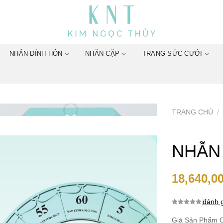
NHẪN ĐÍNH HÔN
NHẪN CẶP
TRANG SỨC CƯỚI
TRANG CHỦ
/
NHẪN
18,640,0
đánh g
0.0
0
trên 5
dựa trên
Giá Sản Phẩm C
đánh giá