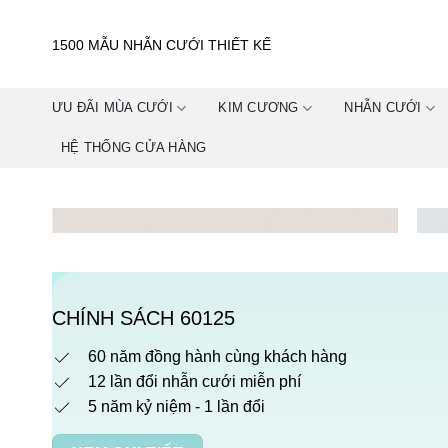
Skip
to
1500 MẪU NHẪN CƯỚI THIẾT KẾ
content
ƯU ĐÃI MÙA CƯỚI
KIM CƯƠNG
NHẪN CƯỚI
HỆ THỐNG CỬA HÀNG
CHÍNH SÁCH 60125
60 năm đồng hành cùng khách hàng
12 lần đổi nhẫn cưới miễn phí
5 năm kỷ niệm - 1 lần đổi