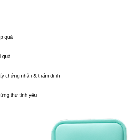
p quà
i quà
ấy chứng nhận & thẩm định
ứng thư tình yêu