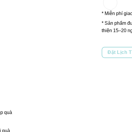
* Miễn phí gia
* Sản phẩm đư
thiện 15–20 ng
Đặt Lịch 
p quà
i quà