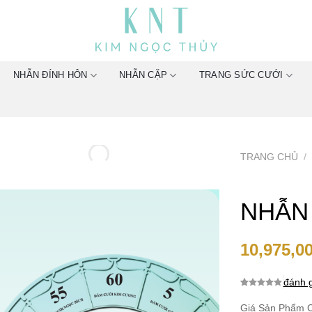
NHẪN ĐÍNH HÔN
NHẪN CẶP
TRANG SỨC CƯỚI
TRANG CHỦ
/
NHẪN
10,975,0
đánh g
0.0
0
trên 5
dựa trên
Giá Sản Phẩm C
đánh giá