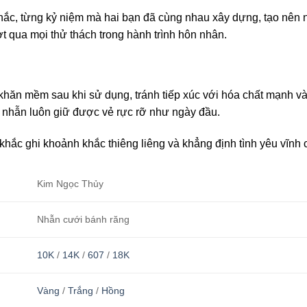
hắc, từng kỷ niệm mà hai bạn đã cùng nhau xây dựng, tạo nên 
t qua mọi thử thách trong hành trình hôn nhân.
hăn mềm sau khi sử dụng, tránh tiếp xúc với hóa chất mạnh và
 nhẫn luôn giữ được vẻ rực rỡ như ngày đầu.
ắc ghi khoảnh khắc thiêng liêng và khẳng định tình yêu vĩnh 
Kim Ngọc Thủy
Nhẫn cưới bánh răng
10K
/
14K
/
607
/
18K
Vàng
/
Trắng
/
Hồng