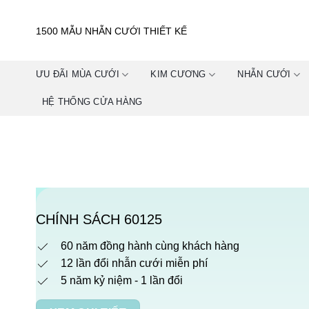
Skip
to
1500 MẪU NHẪN CƯỚI THIẾT KẾ
content
ƯU ĐÃI MÙA CƯỚI
KIM CƯƠNG
NHẪN CƯỚI
HỆ THỐNG CỬA HÀNG
CHÍNH SÁCH 60125
60 năm đồng hành cùng khách hàng
12 lần đổi nhẫn cưới miễn phí
5 năm kỷ niệm - 1 lần đổi