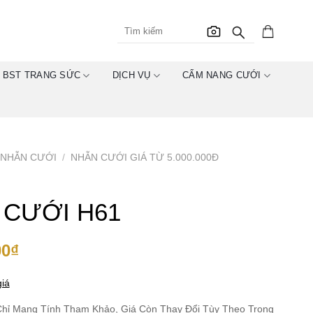
BST TRANG SỨC
DỊCH VỤ
CẨM NANG CƯỚI
NHẪN CƯỚI
/
NHẪN CƯỚI GIÁ TỪ 5.000.000Đ
 CƯỚI H61
00
₫
iá
hỉ Mang Tính Tham Khảo, Giá Còn Thay Đổi Tùy Theo Trọng