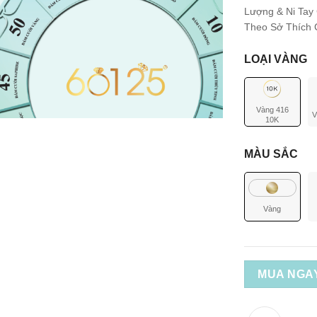
Lượng & Ni Tay
Theo Sở Thích C
LOẠI VÀNG
Vàng 416
V
10K
MÀU SẮC
Vàng
MUA NGA