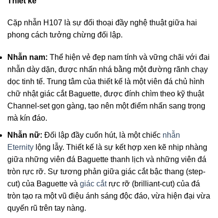
Thiết kế
Cặp nhẫn H107 là sự đối thoại đầy nghệ thuật giữa hai
phong cách tưởng chừng đối lập.
Nhẫn nam:
Thể hiện vẻ đẹp nam tính và vững chãi với đai
nhẫn dày dặn, được nhấn nhá bằng một đường rãnh chạy
dọc tinh tế. Trung tâm của thiết kế là một viên đá chủ hình
chữ nhật giác cắt Baguette, được đính chìm theo kỹ thuật
Channel-set gọn gàng, tạo nên một điểm nhấn sang trọng
mà kín đáo.
Nhẫn nữ:
Đối lập đầy cuốn hút, là một chiếc
nhẫn
Eternity
lộng lẫy. Thiết kế là sự kết hợp xen kẽ nhịp nhàng
giữa những viên đá Baguette thanh lịch và những viên đá
tròn rực rỡ. Sự tương phản giữa giác cắt bậc thang (step-
cut) của Baguette và
giác cắt
rực rỡ (brilliant-cut) của đá
tròn tạo ra một vũ điệu ánh sáng độc đáo, vừa hiện đại vừa
quyến rũ trên tay nàng.