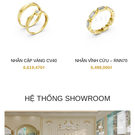
NHẪN CẶP VÀNG CV40
NHẪN VĨNH CỬU – RNN70
6,619,470
₫
6,498,000
₫
HỆ THỐNG SHOWROOM