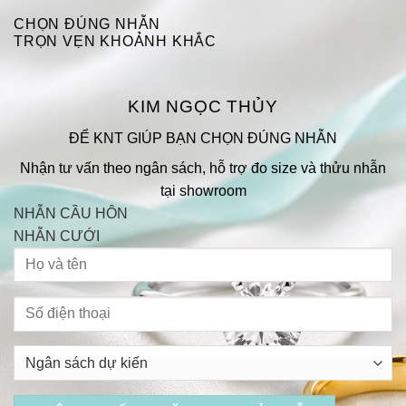
CHỌN ĐÚNG NHẪN
TRỌN VẸN KHOẢNH KHẮC
KIM NGỌC THỦY
ĐỂ KNT GIÚP BẠN CHỌN ĐÚNG NHẪN
Nhận tư vấn theo ngân sách, hỗ trợ đo size và thửu nhẫn
tại showroom
NHẪN CẦU HÔN
NHẪN CƯỚI