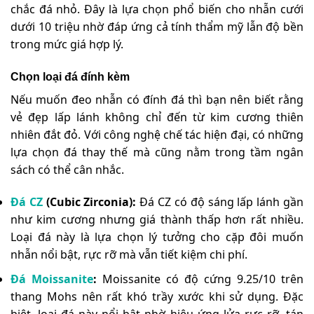
chắc đá nhỏ. Đây là lựa chọn phổ biến cho nhẫn cưới
dưới 10 triệu nhờ đáp ứng cả tính thẩm mỹ lẫn độ bền
trong mức giá hợp lý.
Chọn loại đá đính kèm
Nếu muốn đeo nhẫn có đính đá thì bạn nên biết rằng
vẻ đẹp lấp lánh không chỉ đến từ kim cương thiên
nhiên đắt đỏ. Với công nghệ chế tác hiện đại, có những
lựa chọn đá thay thế mà cũng nằm trong tầm ngân
sách có thể cân nhắc.
Đá CZ
(Cubic Zirconia):
Đá CZ có độ sáng lấp lánh gần
như kim cương nhưng giá thành thấp hơn rất nhiều.
Loại đá này là lựa chọn lý tưởng cho cặp đôi muốn
nhẫn nổi bật, rực rỡ mà vẫn tiết kiệm chi phí.
Đá Moissanite
:
Moissanite có độ cứng 9.25/10 trên
thang Mohs nên rất khó trầy xước khi sử dụng. Đặc
biệt, loại đá này nổi bật nhờ hiệu ứng lửa rực rỡ, tán