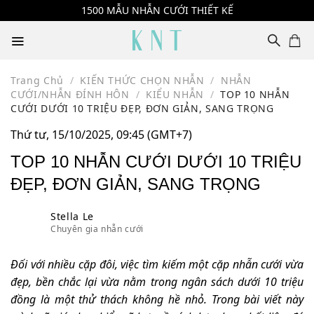
Skip
1500 MẪU NHẪN CƯỚI THIẾT KẾ
to
content
Trang Chủ
/
KIẾN THỨC CHỌN NHẪN
/
NHẪN
CƯỚI/NHẪN ĐÍNH HÔN
/
KIỂU NHẪN
/
TOP 10 NHẪN
CƯỚI DƯỚI 10 TRIỆU ĐẸP, ĐƠN GIẢN, SANG TRỌNG
Thứ tư, 15/10/2025, 09:45 (GMT+7)
TOP 10 NHẪN CƯỚI DƯỚI 10 TRIỆU
ĐẸP, ĐƠN GIẢN, SANG TRỌNG
Stella Le
Chuyên gia nhẫn cưới
Đối với nhiều cặp đôi, việc tìm kiếm một cặp nhẫn cưới vừa
đẹp, bền chắc lại vừa nằm trong ngân sách dưới 10 triệu
đồng là một thử thách không hề nhỏ. Trong bài viết này