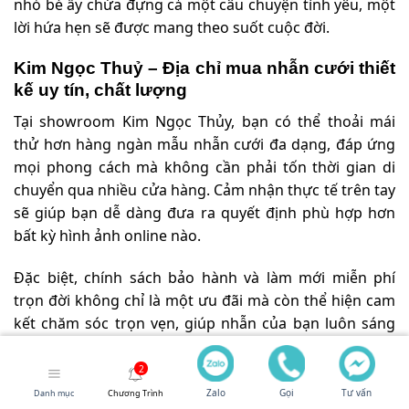
nhỏ bé ấy chứa đựng cả một câu chuyện tình yêu, một
lời hứa hẹn sẽ được mang theo suốt cuộc đời.
Kim Ngọc Thuỷ – Địa chỉ mua nhẫn cưới thiết
kế uy tín, chất lượng
Tại showroom Kim Ngọc Thủy, bạn có thể thoải mái
thử hơn hàng ngàn mẫu nhẫn cưới đa dạng, đáp ứng
mọi phong cách mà không cần phải tốn thời gian di
chuyển qua nhiều cửa hàng. Cảm nhận thực tế trên tay
sẽ giúp bạn dễ dàng đưa ra quyết định phù hợp hơn
bất kỳ hình ảnh online nào.
Đặc biệt, chính sách bảo hành và làm mới miễn phí
trọn đời không chỉ là một ưu đãi mà còn thể hiện cam
kết chăm sóc trọn vẹn, giúp nhẫn của bạn luôn sáng
đẹp và bền bỉ với thời gian, bất kể mức giá mua.
Ngoài ra, bạn hoàn toàn có thể tùy chỉnh chất liệu hoặc
Zalo
Gọi
Tư vấn
Danh mục
Chương Trình