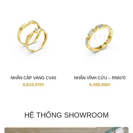
NHẪN CẶP VÀNG CV40
NHẪN VĨNH CỬU – RNN70
6,619,470
₫
6,498,000
₫
HỆ THỐNG SHOWROOM