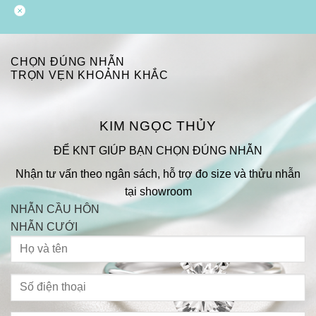
CHỌN ĐÚNG NHẪN
TRỌN VẸN KHOẢNH KHẮC
KIM NGỌC THỦY
ĐỂ KNT GIÚP BẠN CHỌN ĐÚNG NHẪN
Nhận tư vấn theo ngân sách, hỗ trợ đo size và thửu nhẫn
tại showroom
NHẪN CẦU HÔN
NHẪN CƯỚI