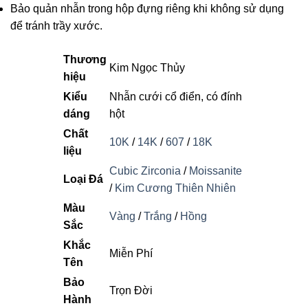
Bảo quản nhẫn trong hộp đựng riêng khi không sử dụng
để tránh trầy xước.
Thương
Kim Ngọc Thủy
hiệu
Kiểu
Nhẫn cưới cổ điển, có đính
dáng
hột
Chất
10K
/
14K
/
607
/
18K
liệu
Cubic Zirconia
/
Moissanite
Loại Đá
/
Kim Cương Thiên Nhiên
Màu
Vàng
/
Trắng
/
Hồng
Sắc
Khắc
Miễn Phí
Tên
Bảo
Trọn Đời
Hành