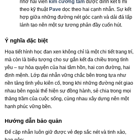
nhờ hai viền
kim cương tấm
được đính kết tỉ mỉ
theo kỹ thuật
Pave
dọc theo hai cạnh nhẫn. Sự kết
hợp giữa những đường nét góc cạnh và dải đá lấp
lánh tạo nên một sự tương phản đầy cuốn hút.
Ý nghĩa đặc biệt
Họa tiết hình học đan xen không chỉ là một chi tiết trang trí,
mà còn là biểu tượng cho sự gắn kết đa chiều trong tình
yêu – sự hòa quyện của hai tâm hồn, hai con đường, hai
định mệnh. Lớp đai nhẫn vững chắc bên trong tựa như
nền tảng tình yêu kiên cố, trong khi những đường nét giao
nhau bên ngoài thể hiện sự đồng hành, sẻ chia trong mọi
thăng trầm của cuộc sống, cùng nhau xây dựng nên một
hạnh phúc vững bền.
Hướng dẫn bảo quản
Để cặp nhẫn luôn giữ được vẻ đẹp sắc nét và tinh xảo,
bạn nên: