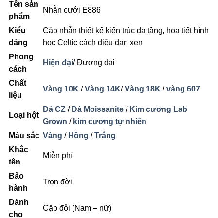
Tên sản
Nhẫn cưới E886
phẩm
Kiểu
Cặp nhẫn thiết kế kiến trúc đa tầng, họa tiết hình
dáng
học Celtic cách điệu đan xen
Phong
Hiện đại
/ Đương đại
cách
Chất
Vàng 10K
/
Vàng 14K
/
Vàng 18K
/
vàng 607
liệu
Đá CZ
/
Đá Moissanite
/
Kim cương Lab
Loại hột
Grown
/
kim cương tự nhiên
Màu sắc
Vàng
/
Hồng
/
Trắng
Khắc
Miễn phí
tên
Bảo
Trọn đời
hành
Dành
Cặp đôi (Nam – nữ)
cho