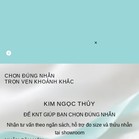
×
CHỌN ĐÚNG NHẪN
TRỌN VẸN KHOẢNH KHẮC
KIM NGỌC THỦY
ĐỂ KNT GIÚP BẠN CHỌN ĐÚNG NHẪN
Nhận tư vấn theo ngân sách, hỗ trợ đo size và thửu nhẫn
tại showroom