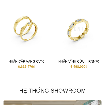
NHẪN CẶP VÀNG CV40
NHẪN VĨNH CỬU – RNN70
6,619,470
₫
6,498,000
₫
HỆ THỐNG SHOWROOM