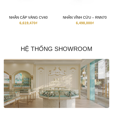
NHẪN CẶP VÀNG CV40
NHẪN VĨNH CỬU – RNN70
6,619,470
₫
6,498,000
₫
HỆ THỐNG SHOWROOM