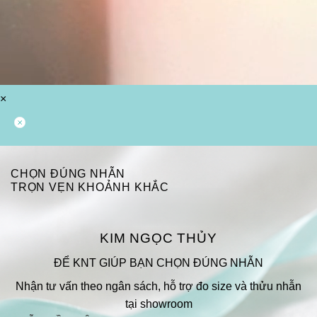
×
CHỌN ĐÚNG NHẪN
TRỌN VẸN KHOẢNH KHẮC
KIM NGỌC THỦY
ĐỂ KNT GIÚP BẠN CHỌN ĐÚNG NHẪN
Nhận tư vấn theo ngân sách, hỗ trợ đo size và thửu nhẫn
tại showroom