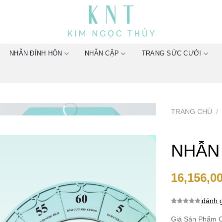
NHẪN ĐÍNH HÔN
NHẪN CẶP
TRANG SỨC CƯỚI
TRANG CHỦ
/
NHẪN
16,156,0
đánh g
0.0
0
trên 5
dựa trên
Giá Sản Phẩm C
đánh giá