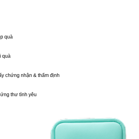
p quà
i quà
ấy chứng nhận & thẩm định
ứng thư tình yêu