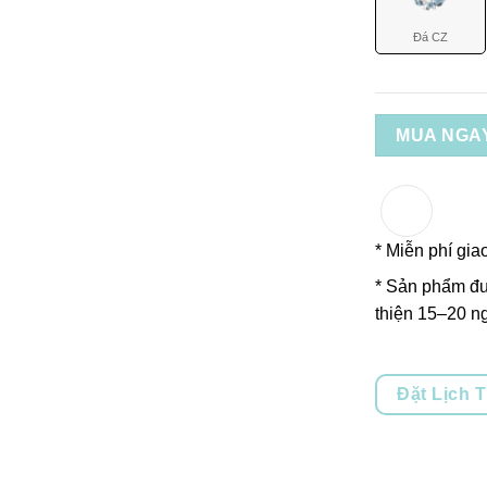
Đá CZ
MUA NGA
* Miễn phí gia
* Sản phẩm đư
thiện 15–20 ng
Đặt Lịch 