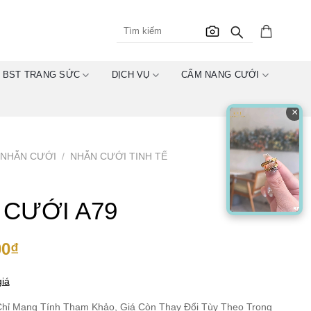
BST TRANG SỨC
DỊCH VỤ
CẨM NANG CƯỚI
×
NHẪN CƯỚI
/
NHẪN CƯỚI TINH TẾ
 CƯỚI A79
00
₫
iá
hỉ Mang Tính Tham Khảo, Giá Còn Thay Đổi Tùy Theo Trọng