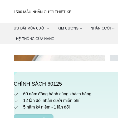
Skip
to
1500 MẪU NHẪN CƯỚI THIẾT KẾ
content
ƯU ĐÃI MÙA CƯỚI
KIM CƯƠNG
NHẪN CƯỚI
HỆ THỐNG CỬA HÀNG
CHÍNH SÁCH 60125
60 năm đồng hành cùng khách hàng
12 lần đổi nhẫn cưới miễn phí
5 năm kỷ niệm - 1 lần đổi