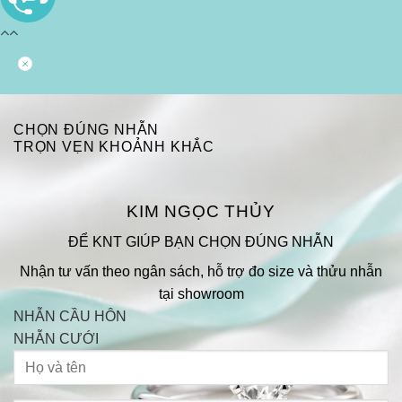
CHỌN ĐÚNG NHẪN
TRỌN VẸN KHOẢNH KHẮC
KIM NGỌC THỦY
ĐỂ KNT GIÚP BẠN CHỌN ĐÚNG NHẪN
Nhận tư vấn theo ngân sách, hỗ trợ đo size và thửu nhẫn
tại showroom
NHẪN CẦU HÔN
NHẪN CƯỚI