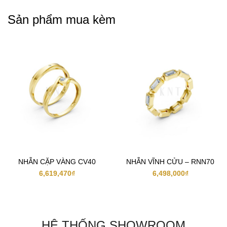
Sản phẩm mua kèm
NHẪN CẶP VÀNG CV40
NHẪN VĨNH CỬU – RNN70
6,619,470
₫
6,498,000
₫
HỆ THỐNG SHOWROOM