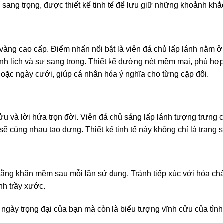
sang trọng, được thiết kế tinh tế để lưu giữ những khoảnh khắ
àng cao cấp. Điểm nhấn nổi bật là viên đá chủ lấp lánh nằm ở 
anh lịch và sự sang trọng. Thiết kế đường nét mềm mại, phù hợp
 hoặc ngày cưới, giúp cá nhân hóa ý nghĩa cho từng cặp đôi.
u và lời hứa trọn đời. Viên đá chủ sáng lấp lánh tượng trưng c
 cùng nhau tạo dựng. Thiết kế tinh tế này không chỉ là trang s
bằng khăn mềm sau mỗi lần sử dụng. Tránh tiếp xúc với hóa ch
nh trầy xước.
gày trọng đại của bạn mà còn là biểu tượng vĩnh cửu của tình