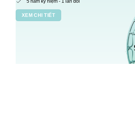
5 năm kỷ niệm - 1 lần đổi
XEM CHI TIẾT