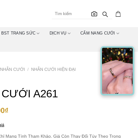
BST TRANG SỨC
DỊCH VỤ
CẨM NANG CƯỚI
×
NHẪN CƯỚI
/
NHẪN CƯỚI HIỆN ĐẠI
 CƯỚI A261
00
₫
iá
hỉ Mang Tính Tham Khảo, Giá Còn Thay Đổi Tùy Theo Trọng