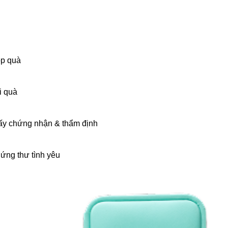
p quà
i quà
ấy chứng nhận & thẩm định
ứng thư tình yêu