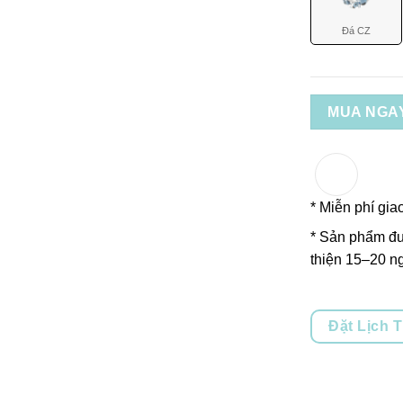
Đá CZ
MUA NGA
* Miễn phí gia
* Sản phẩm đư
thiện 15–20 ng
Đặt Lịch 