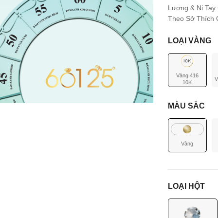
Lượng & Ni Tay
Theo Sở Thích C
LOẠI VÀNG
Vàng 416
V
10K
MÀU SẮC
Vàng
LOẠI HỘT