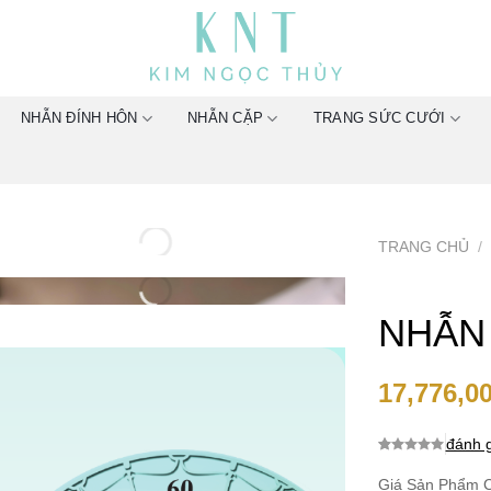
NHẪN ĐÍNH HÔN
NHẪN CẶP
TRANG SỨC CƯỚI
TRANG CHỦ
/
NHẪN
17,776,0
đánh g
0.0
0
trên 5
dựa trên
Giá Sản Phẩm C
đánh giá