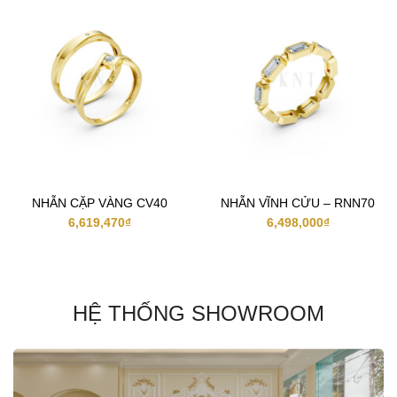
NHẪN CẶP VÀNG CV40
NHẪN VĨNH CỬU – RNN70
6,619,470
₫
6,498,000
₫
HỆ THỐNG SHOWROOM