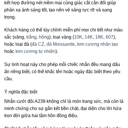
kết hợp đường nét mềm mại cùng giác cắt cân đối giúp
phản xạ ánh sáng tốt, tạo nên vẻ sáng rực rỡ và sang
trọng.
Khách hàng có thể tùy chỉnh miễn phí mọi chi tiết như màu
sắc (vàng,
trắng
,
hồng
), loại vàng (
10K
,
14K
,
18K
,
607
),
hoặc loại đá (
đá CZ
,
đá Moissanite
,
kim cương nhân tạo
hoặc
kim cương tự nhiên
).
Sự linh hoạt này cho phép mỗi chiếc nhẫn đều mang dấu
ấn riêng biệt, có thể khắc tên hoặc ngày đặc biệt theo yêu
cầu.
Ý nghĩa đặc biệt
Nhẫn cưới đôi A239 không chỉ là món trang sức, mà còn là
minh chứng cho sự gắn kết bền chặt, đại diện cho lời hứa
trọn đời giữa hai tâm hồn đồng điệu.