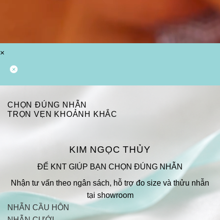
×
CHỌN ĐÚNG NHẪN
TRỌN VẸN KHOẢNH KHẮC
KIM NGỌC THỦY
ĐỂ KNT GIÚP BẠN CHỌN ĐÚNG NHẪN
Nhận tư vấn theo ngân sách, hỗ trợ đo size và thửu nhẫn
tại showroom
NHẪN CẦU HÔN
NHẪN CƯỚI