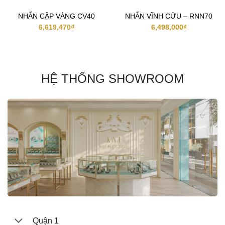
NHẪN CẶP VÀNG CV40
NHẪN VĨNH CỬU – RNN70
6,619,470
₫
6,498,000
₫
HỆ THỐNG SHOWROOM
Quận 1