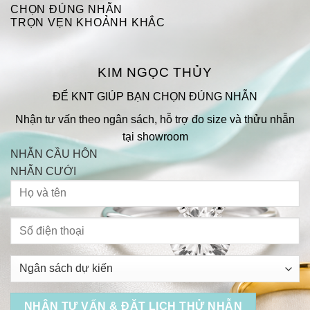
CHỌN ĐÚNG NHẪN
TRỌN VẸN KHOẢNH KHẮC
KIM NGỌC THỦY
ĐỂ KNT GIÚP BẠN CHỌN ĐÚNG NHẪN
Nhận tư vấn theo ngân sách, hỗ trợ đo size và thửu nhẫn
tại showroom
NHẪN CẦU HÔN
NHẪN CƯỚI