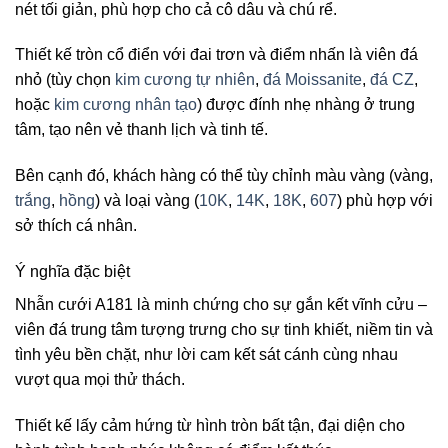
nét tối giản, phù hợp cho cả cô dâu và chú rể.
Thiết kế tròn cổ điển với đai trơn và điểm nhấn là viên đá
nhỏ (tùy chọn
kim cương tự nhiên
,
đá Moissanite
,
đá CZ
,
hoặc
kim cương nhân tạo
) được đính nhẹ nhàng ở trung
tâm, tạo nên vẻ thanh lịch và tinh tế.
Bên cạnh đó, khách hàng có thể tùy chỉnh màu vàng (vàng,
trắng
,
hồng
) và loại vàng (
10K
,
14K
,
18K
,
607
) phù hợp với
sở thích cá nhân.
Ý nghĩa đặc biệt
Nhẫn cưới A181 là minh chứng cho sự gắn kết vĩnh cửu –
viên đá trung tâm tượng trưng cho sự tinh khiết, niềm tin và
tình yêu bền chặt, như lời cam kết sát cánh cùng nhau
vượt qua mọi thử thách.
Thiết kế lấy cảm hứng từ hình tròn bất tận, đại diện cho