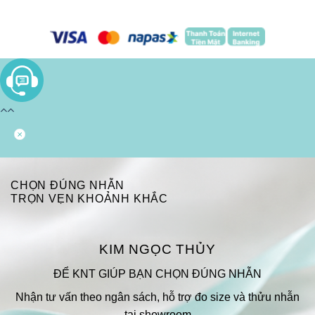
CHỌN ĐÚNG NHẪN
TRỌN VẸN KHOẢNH KHẮC
KIM NGỌC THỦY
ĐỂ KNT GIÚP BẠN CHỌN ĐÚNG NHẪN
Nhận tư vấn theo ngân sách, hỗ trợ đo size và thửu nhẫn
tại showroom