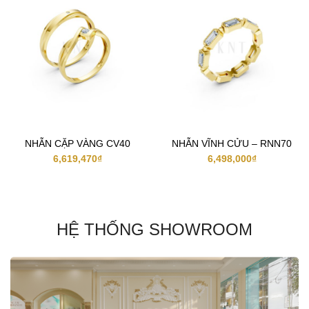
NHẪN CẶP VÀNG CV40
NHẪN VĨNH CỬU – RNN70
6,619,470
₫
6,498,000
₫
HỆ THỐNG SHOWROOM