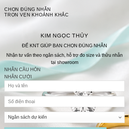
CHỌN ĐÚNG NHẪN
TRỌN VẸN KHOẢNH KHẮC
KIM NGỌC THỦY
ĐỂ KNT GIÚP BẠN CHỌN ĐÚNG NHẪN
Nhận tư vấn theo ngân sách, hỗ trợ đo size và thửu nhẫn
tại showroom
NHẪN CẦU HÔN
NHẪN CƯỚI