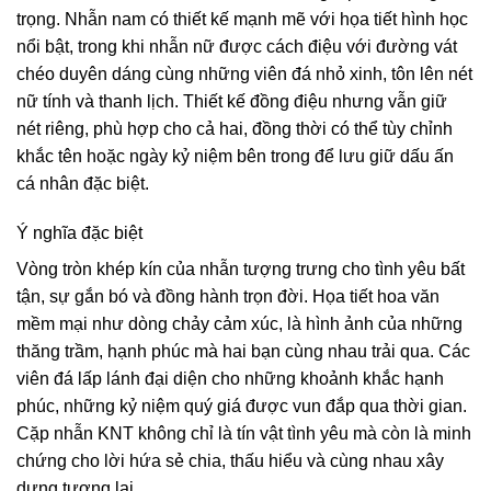
trọng. Nhẫn nam có thiết kế mạnh mẽ với họa tiết hình học
nổi bật, trong khi nhẫn nữ được cách điệu với đường vát
chéo duyên dáng cùng những viên đá nhỏ xinh, tôn lên nét
nữ tính và thanh lịch. Thiết kế đồng điệu nhưng vẫn giữ
nét riêng, phù hợp cho cả hai, đồng thời có thể tùy chỉnh
khắc tên hoặc ngày kỷ niệm bên trong để lưu giữ dấu ấn
cá nhân đặc biệt.
Ý nghĩa đặc biệt
Vòng tròn khép kín của nhẫn tượng trưng cho tình yêu bất
tận, sự gắn bó và đồng hành trọn đời. Họa tiết hoa văn
mềm mại như dòng chảy cảm xúc, là hình ảnh của những
thăng trầm, hạnh phúc mà hai bạn cùng nhau trải qua. Các
viên đá lấp lánh đại diện cho những khoảnh khắc hạnh
phúc, những kỷ niệm quý giá được vun đắp qua thời gian.
Cặp nhẫn KNT không chỉ là tín vật tình yêu mà còn là minh
chứng cho lời hứa sẻ chia, thấu hiểu và cùng nhau xây
dựng tương lai.