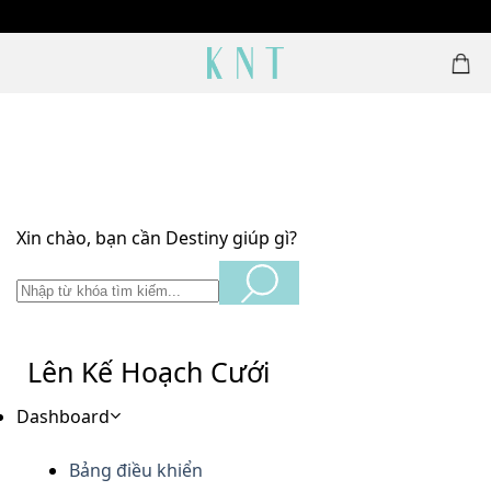
Skip
1500 MẪU NHẪN CƯỚI THIẾT KẾ
to
content
Xin chào, bạn cần Destiny giúp gì?
Lên Kế Hoạch Cưới
Dashboard
Bảng điều khiển