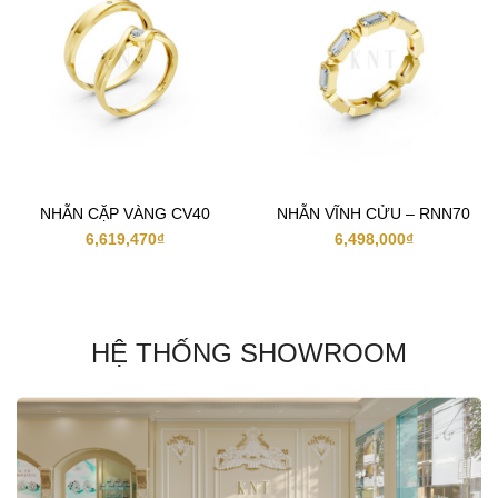
NHẪN CẶP VÀNG CV40
NHẪN VĨNH CỬU – RNN70
6,619,470
₫
6,498,000
₫
HỆ THỐNG SHOWROOM