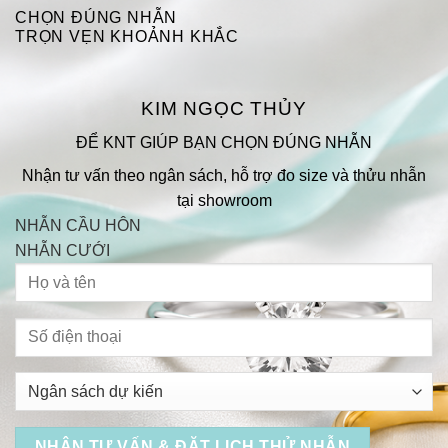
CHỌN ĐÚNG NHẪN
TRỌN VẸN KHOẢNH KHẮC
KIM NGỌC THỦY
ĐỂ KNT GIÚP BẠN CHỌN ĐÚNG NHẪN
Nhận tư vấn theo ngân sách, hỗ trợ đo size và thửu nhẫn
tại showroom
NHẪN CẦU HÔN
NHẪN CƯỚI