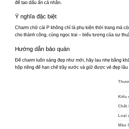
để tạo dấu ấn cá nhân.
Ý nghĩa đặc biệt
Charm chữ cái P không chỉ là phụ kiện thời trang mà cò
cho thành công, cùng ngọc trai – biểu tượng của sự t
Hướng dẫn bảo quản
Để charm luôn sáng đẹp như mới, hãy lau nhẹ bằng khă
hộp riêng để hạn chế trầy xước và giữ được vẻ đẹp lâu 
Thươ
Kiểu
Chất 
Loại 
Màu 