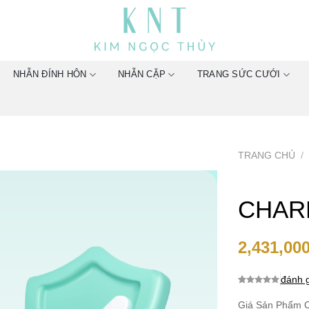
NHẪN ĐÍNH HÔN
NHẪN CẶP
TRANG SỨC CƯỚI
TRANG CHỦ
/
CHAR
2,431,00
đánh g
0.0
0
trên 5
dựa trên
Giá Sản Phẩm C
đánh giá