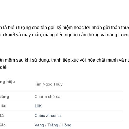
n là biểu tượng cho tên gọi, kỷ niệm hoặc lời nhắn gửi thân th
huần khiết và may mắn, mang đến nguồn cảm hứng và năng lượn
n mềm sau khi sử dụng, tránh tiếp xúc với hóa chất mạnh và n
dài.
ng hiệu
Kim Ngọc Thủy
 dáng
Charm chữ cái
liệu
10K
đá
Cubic Zirconia
Sắc
Vàng
/
Trắng
/
Hồng