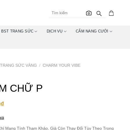
BST TRANG SỨC
DỊCH VỤ
CẨM NANG CƯỚI
TRANG SỨC VÀNG
/
CHARM YOUR VIBE
M CHỮ P
0
₫
iá
hỉ Mang Tính Tham Khảo, Giá Còn Thay Đổi Tùy Theo Trọng