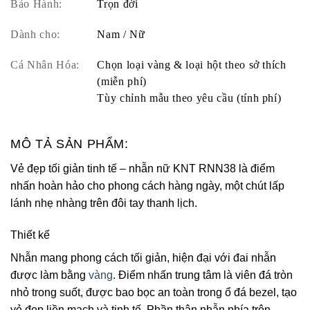
Bảo Hành:
Trọn đời
Dành cho:
Nam / Nữ
Cá Nhân Hóa:
Chọn loại vàng & loại hột theo sở thích
(miễn phí)
Tùy chỉnh mẫu theo yêu cầu (tính phí)
MÔ TẢ SẢN PHẨM:
Vẻ đẹp tối giản tinh tế – nhẫn nữ KNT RNN38 là điểm
nhấn hoàn hảo cho phong cách hàng ngày, một chút lấp
lánh nhẹ nhàng trên đôi tay thanh lịch.
Thiết kế
Nhẫn mang phong cách tối giản, hiện đại với đai nhẫn
được làm bằng
vàng
. Điểm nhấn trung tâm là viên đá tròn
nhỏ trong suốt, được bao bọc an toàn trong ổ đá bezel, tạo
vẻ đẹp liền mạch và tinh tế. Phần thân nhẫn phía trên