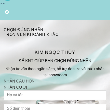
CHỌN ĐÚNG NHẪN
TRỌN VẸN KHOẢNH KHẮC
KIM NGỌC THỦY
ĐỂ KNT GIÚP BẠN CHỌN ĐÚNG NHẪN
Nhận tư vấn theo ngân sách, hỗ trợ đo size và thửu nhẫn
tại showroom
NHẪN CẦU HÔN
NHẪN CƯỚI