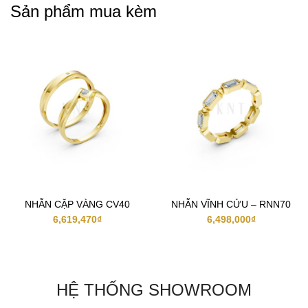
Sản phẩm mua kèm
NHẪN CẶP VÀNG CV40
NHẪN VĨNH CỬU – RNN70
6,619,470
₫
6,498,000
₫
HỆ THỐNG SHOWROOM