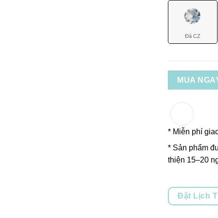
Đá CZ
MUA NGA
* Miễn phí gia
* Sản phẩm đư
thiện 15–20 ng
Đặt Lịch 