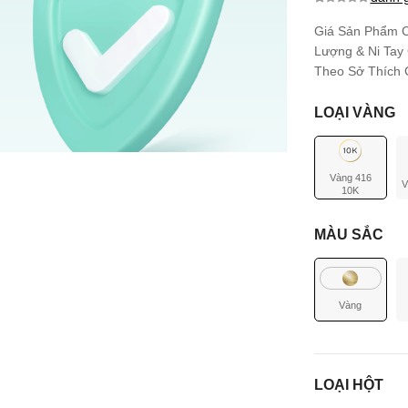
0.0
0
trên 5
dựa trên
Giá Sản Phẩm C
đánh giá
Lượng & Ni Tay
Theo Sở Thích C
LOẠI VÀNG
Vàng 416
V
10K
MÀU SẮC
Vàng
LOẠI HỘT