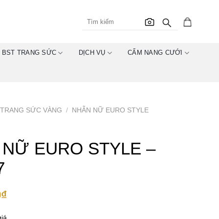
BST TRANG SỨC
DỊCH VỤ
CẨM NANG CƯỚI
TRANG SỨC VÀNG
/
NHẪN NỮ EURO STYLE
 NỮ EURO STYLE –
7
0
₫
iá