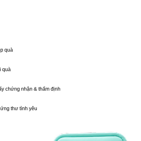
p quà
i quà
ấy chứng nhận & thẩm định
ứng thư tình yêu