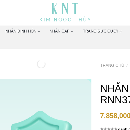
NHẪN ĐÍNH HÔN
NHẪN CẶP
TRANG SỨC CƯỚI
TRANG CHỦ
/
NHẪN
RNN3
7,858,00
đánh g