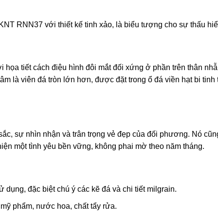
NT RNN37 với thiết kế tinh xảo, là biểu tượng cho sự thấu hiểu
 họa tiết cách điệu hình đôi mắt đối xứng ở phần trên thân nhẫ
âm là viên đá tròn lớn hơn, được đặt trong ổ đá viền hạt bi tinh
 sắc, sự nhìn nhận và trân trọng vẻ đẹp của đối phương. Nó cũ
 hiện một tình yêu bền vững, không phai mờ theo năm tháng.
ụng, đặc biệt chú ý các kẽ đá và chi tiết milgrain.
 mỹ phẩm, nước hoa, chất tẩy rửa.