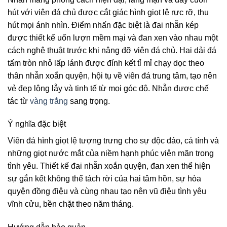
hút với viên đá chủ được cắt giác hình giọt lệ rực rỡ, thu
hút mọi ánh nhìn. Điểm nhấn đặc biệt là đai nhẫn kép
được thiết kế uốn lượn mềm mại và đan xen vào nhau một
cách nghệ thuật trước khi nâng đỡ viên đá chủ. Hai dải đá
tấm tròn nhỏ lấp lánh được đính kết tỉ mỉ chạy dọc theo
thân nhẫn xoắn quyện, hội tụ về viên đá trung tâm, tạo nên
vẻ đẹp lộng lẫy và tinh tế từ mọi góc độ. Nhẫn được chế
tác từ
vàng trắng
sang trọng.
Ý nghĩa đặc biệt
Viên đá hình giọt lệ tượng trưng cho sự độc đáo, cá tính và
những giọt nước mắt của niềm hạnh phúc viên mãn trong
tình yêu. Thiết kế đai nhẫn xoắn quyện, đan xen thể hiện
sự gắn kết không thể tách rời của hai tâm hồn, sự hòa
quyện đồng điệu và cùng nhau tạo nên vũ điệu tình yêu
vĩnh cửu, bền chặt theo năm tháng.