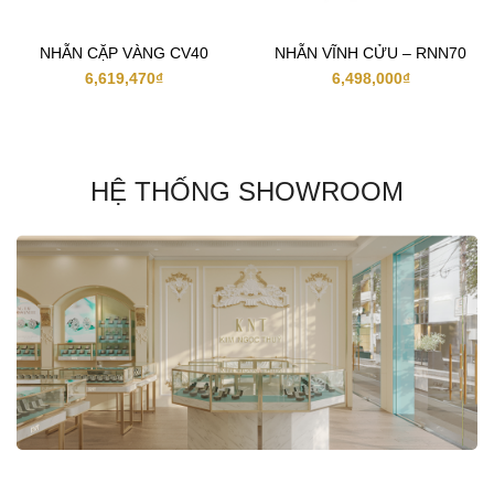
NHẪN CẶP VÀNG CV40
NHẪN VĨNH CỬU – RNN70
6,619,470
₫
6,498,000
₫
HỆ THỐNG SHOWROOM