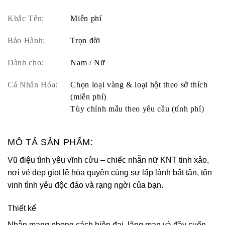
Khắc Tên:
Miễn phí
Bảo Hành:
Trọn đời
Dành cho:
Nam / Nữ
Cá Nhân Hóa:
Chọn loại vàng & loại hột theo sở thích
(miễn phí)
Tùy chỉnh mẫu theo yêu cầu (tính phí)
MÔ TẢ SẢN PHẨM:
Vũ điệu tình yêu vĩnh cửu – chiếc nhẫn nữ KNT tinh xảo,
nơi vẻ đẹp giọt lệ hòa quyện cùng sự lấp lánh bất tận, tôn
vinh tình yêu độc đáo và rạng ngời của bạn.
Thiết kế
Nhẫn mang phong cách hiện đại, lãng mạn và đầy cuốn