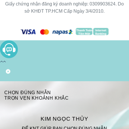
Giấy chứng nhận đăng ký doanh nghiệp: 0309903624. Do
sở KHĐT TP.HCM Cấp Ngày 3/4/2010.
CHỌN ĐÚNG NHẪN
TRỌN VẸN KHOẢNH KHẮC
KIM NGỌC THỦY
ĐỂ KNT GIÚP BẠN CHỌN ĐÚNG NHẪN