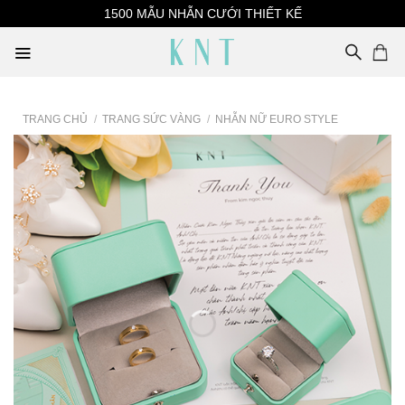
Skip
1500 MẪU NHẪN CƯỚI THIẾT KẾ
to
content
TRANG CHỦ
/
TRANG SỨC VÀNG
/
NHẪN NỮ EURO STYLE