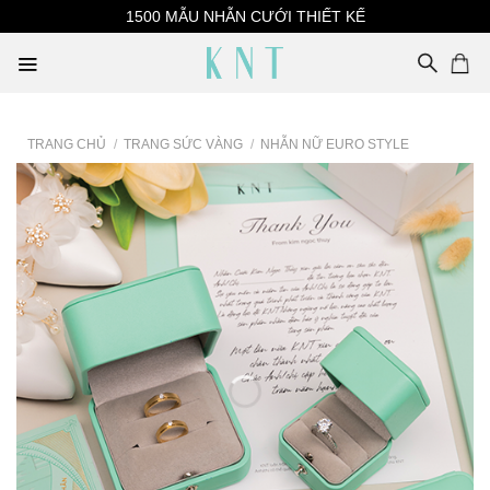
Skip
1500 MẪU NHẪN CƯỚI THIẾT KẾ
to
content
TRANG CHỦ
/
TRANG SỨC VÀNG
/
NHẪN NỮ EURO STYLE