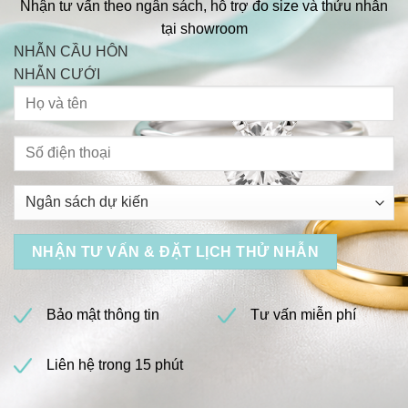
Nhận tư vấn theo ngân sách, hỗ trợ đo size và thửu nhẫn
tại showroom
NHẪN CẦU HÔN
NHẪN CƯỚI
Bảo mật thông tin
Tư vấn miễn phí
Liên hệ trong 15 phút