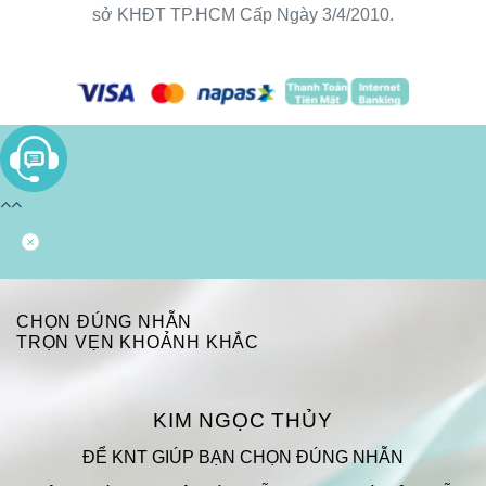
sở KHĐT TP.HCM Cấp Ngày 3/4/2010.
CHỌN ĐÚNG NHẪN
TRỌN VẸN KHOẢNH KHẮC
KIM NGỌC THỦY
ĐỂ KNT GIÚP BẠN CHỌN ĐÚNG NHẪN