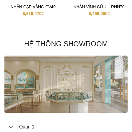
NHẪN CẶP VÀNG CV40
NHẪN VĨNH CỬU – RNN70
6,619,470
₫
6,498,000
₫
HỆ THỐNG SHOWROOM
Quận 1