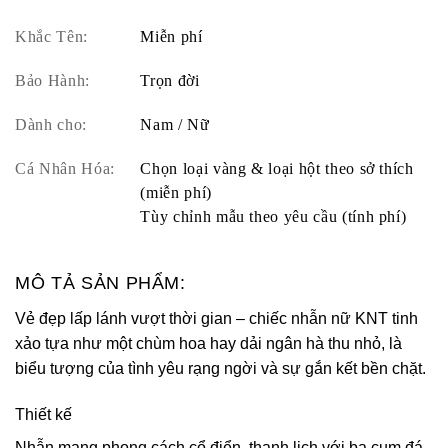
Khắc Tên:
Miễn phí
Bảo Hành:
Trọn đời
Dành cho:
Nam / Nữ
Cá Nhân Hóa:
Chọn loại vàng & loại hột theo sở thích
(miễn phí)
Tùy chỉnh mẫu theo yêu cầu (tính phí)
MÔ TẢ SẢN PHẨM:
Vẻ đẹp lấp lánh vượt thời gian – chiếc nhẫn nữ KNT tinh
xảo tựa như một chùm hoa hay dải ngân hà thu nhỏ, là
biểu tượng của tình yêu rạng ngời và sự gắn kết bền chặt.
Thiết kế
Nhẫn mang phong cách cổ điển, thanh lịch với ba cụm đá