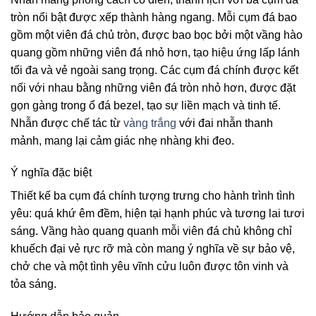
tròn nổi bật được xếp thành hàng ngang. Mỗi cụm đá bao
gồm một viên đá chủ tròn, được bao bọc bởi một vầng hào
quang gồm những viên đá nhỏ hơn, tạo hiệu ứng lấp lánh
tối đa và vẻ ngoài sang trọng. Các cụm đá chính được kết
nối với nhau bằng những viên đá tròn nhỏ hơn, được đặt
gọn gàng trong ổ đá bezel, tạo sự liền mạch và tinh tế.
Nhẫn được chế tác từ
vàng trắng
với đai nhẫn thanh
mảnh, mang lại cảm giác nhẹ nhàng khi đeo.
Ý nghĩa đặc biệt
Thiết kế ba cụm đá chính tượng trưng cho hành trình tình
yêu: quá khứ êm đềm, hiện tại hạnh phúc và tương lai tươi
sáng. Vầng hào quang quanh mỗi viên đá chủ không chỉ
khuếch đại vẻ rực rỡ mà còn mang ý nghĩa về sự bảo vệ,
chở che và một tình yêu vĩnh cửu luôn được tôn vinh và
tỏa sáng.