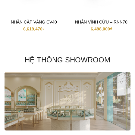
NHẪN CẶP VÀNG CV40
NHẪN VĨNH CỬU – RNN70
6,619,470
₫
6,498,000
₫
HỆ THỐNG SHOWROOM