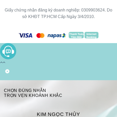
Giấy chứng nhận đăng ký doanh nghiệp: 0309903624. Do
sở KHĐT TP.HCM Cấp Ngày 3/4/2010.
CHỌN ĐÚNG NHẪN
TRỌN VẸN KHOẢNH KHẮC
KIM NGỌC THỦY