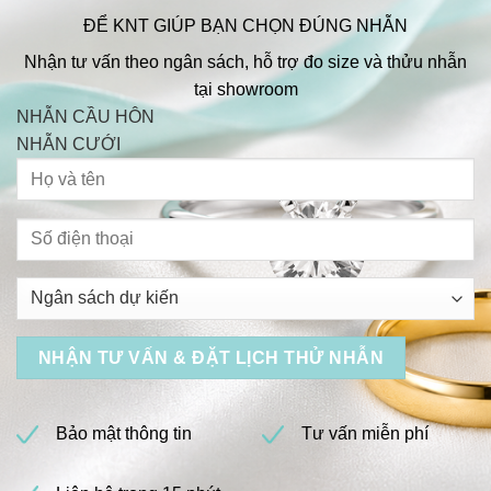
ĐỂ KNT GIÚP BẠN CHỌN ĐÚNG NHẪN
Nhận tư vấn theo ngân sách, hỗ trợ đo size và thửu nhẫn
tại showroom
NHẪN CẦU HÔN
NHẪN CƯỚI
Bảo mật thông tin
Tư vấn miễn phí