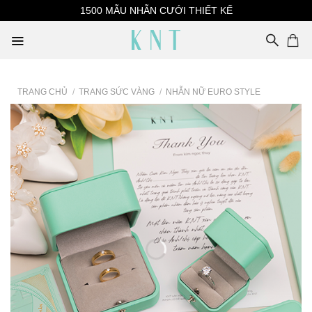
Skip
1500 MẪU NHẪN CƯỚI THIẾT KẾ
to
content
TRANG CHỦ
/
TRANG SỨC VÀNG
/
NHẪN NỮ EURO STYLE