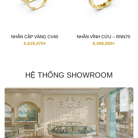
NHẪN CẶP VÀNG CV40
NHẪN VĨNH CỬU – RNN70
6,619,470
₫
6,498,000
₫
HỆ THỐNG SHOWROOM