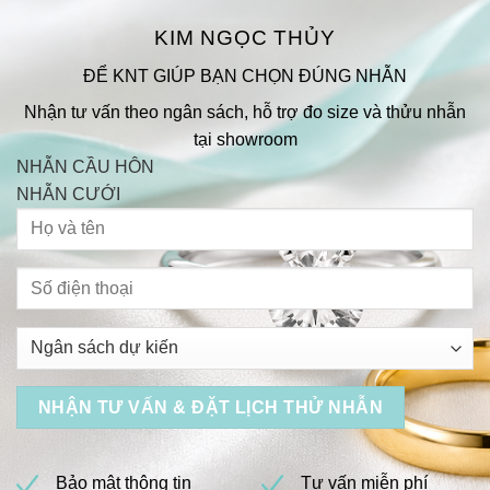
KIM NGỌC THỦY
ĐỂ KNT GIÚP BẠN CHỌN ĐÚNG NHẪN
Nhận tư vấn theo ngân sách, hỗ trợ đo size và thửu nhẫn
tại showroom
NHẪN CẦU HÔN
NHẪN CƯỚI
Bảo mật thông tin
Tư vấn miễn phí