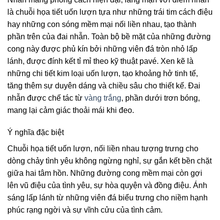
là chuỗi họa tiết uốn lượn tựa như những trái tim cách điệu
hay những con sóng mềm mại nối liền nhau, tạo thành
phần trên của đai nhẫn. Toàn bộ bề mặt của những đường
cong này được phủ kín bởi những viên đá tròn nhỏ lấp
lánh, được đính kết tỉ mỉ theo kỹ thuật pavé. Xen kẽ là
những chi tiết kim loại uốn lượn, tạo khoảng hở tinh tế,
tăng thêm sự duyên dáng và chiều sâu cho thiết kế. Đai
nhẫn được chế tác từ
vàng trắng
, phần dưới trơn bóng,
mang lại cảm giác thoải mái khi đeo.
Ý nghĩa đặc biệt
Chuỗi họa tiết uốn lượn, nối liền nhau tượng trưng cho
dòng chảy tình yêu không ngừng nghỉ, sự gắn kết bền chặt
giữa hai tâm hồn. Những đường cong mềm mại còn gợi
lên vũ điệu của tình yêu, sự hòa quyện và đồng điệu. Ánh
sáng lấp lánh từ những viên đá biểu trưng cho niềm hạnh
phúc rạng ngời và sự vĩnh cửu của tình cảm.