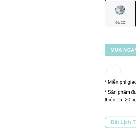
Đá CZ
MUA NGA
* Miễn phí gia
* Sản phẩm đư
thiện 15–20 ng
Đặt Lịch 