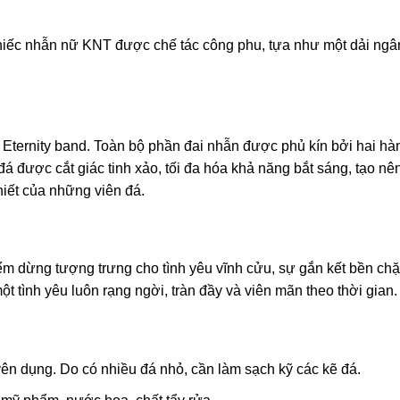
hiếc nhẫn nữ KNT được chế tác công phu, tựa như một dải ngân 
Eternity band. Toàn bộ phần đai nhẫn được phủ kín bởi hai hàng
đá được cắt giác tinh xảo, tối đa hóa khả năng bắt sáng, tạo n
hiết của những viên đá.
iểm dừng tượng trưng cho tình yêu vĩnh cửu, sự gắn kết bền chặt
ột tình yêu luôn rạng ngời, tràn đầy và viên mãn theo thời gian.
n dụng. Do có nhiều đá nhỏ, cần làm sạch kỹ các kẽ đá.