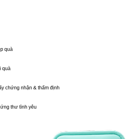
p quà
i quà
ấy chứng nhận & thẩm định
ứng thư tình yêu