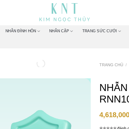
NHẪN ĐÍNH HÔN
NHẪN CẶP
TRANG SỨC CƯỚI
TRANG CHỦ
/
NHẪN
RNN1
4,618,00
đánh g