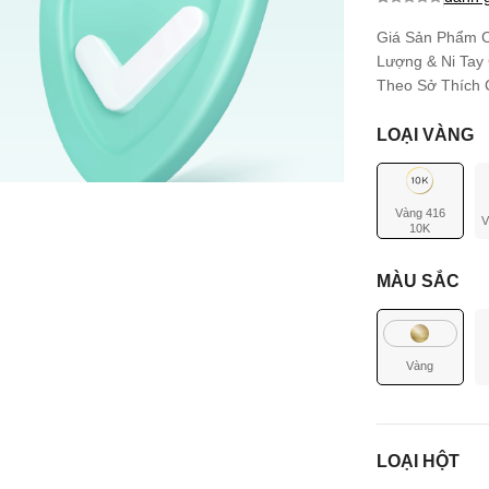
0.0
0
trên 5
dựa trên
Giá Sản Phẩm C
đánh giá
Lượng & Ni Tay
Theo Sở Thích C
LOẠI VÀNG
Vàng 416
V
10K
MÀU SẮC
Vàng
LOẠI HỘT