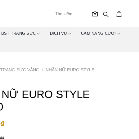
BST TRANG SỨC
DỊCH VỤ
CẨM NANG CƯỚI
TRANG SỨC VÀNG
/
NHẪN NỮ EURO STYLE
 NỮ EURO STYLE
0
0
₫
iá