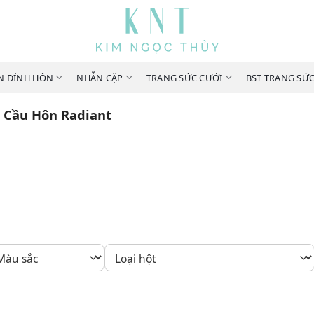
N ĐÍNH HÔN
NHẪN CẶP
TRANG SỨC CƯỚI
BST TRANG SỨ
 Cầu Hôn Radiant