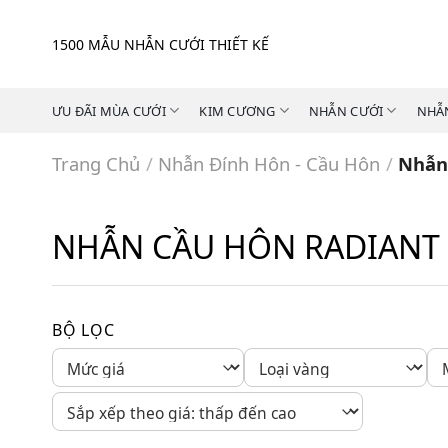
Skip
to
1500 MẪU NHẪN CƯỚI THIẾT KẾ
content
ƯU ĐÃI MÙA CƯỚI
KIM CƯƠNG
NHẪN CƯỚI
NHẪ
Trang Chủ
/
Nhẫn Đính Hôn - Cầu Hôn
/
Nhẫn
NHẪN CẦU HÔN RADIANT
BỘ LỌC