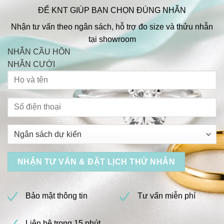
ĐỂ KNT GIÚP BẠN CHỌN ĐÚNG NHẪN
Nhận tư vấn theo ngân sách, hỗ trợ đo size và thửu nhẫn
tại showroom
NHẪN CẦU HÔN
NHẪN CƯỚI
Bảo mật thông tin
Tư vấn miễn phí
Liên hệ trong 15 phút