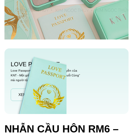
LOVE PASSPORT
Love Passport là một chính sách độc quyền của
KNT - Một giấy chứng nhận "Tình Yêu Cuối Cùng"
mà người tặng dành cho người nhận.
XEM CHI TIẾT
NHẪN CẦU HÔN RM6 –