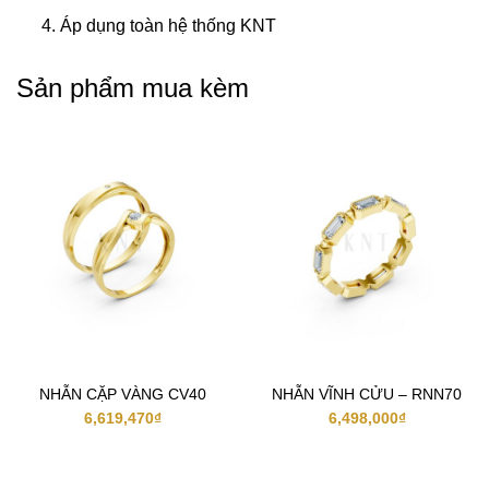
Áp dụng toàn hệ thống KNT
Sản phẩm mua kèm
NHẪN CẶP VÀNG CV40
NHẪN VĨNH CỬU – RNN70
6,619,470
₫
6,498,000
₫