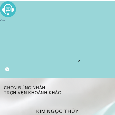
×
CHỌN ĐÚNG NHẪN
TRỌN VẸN KHOẢNH KHẮC
KIM NGỌC THỦY