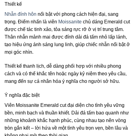
Thiết kế
Nhẫn đính hôn
nổi bật với phong cách hiện đại, sang
trọng. Điểm nhấn là viên
Moissanite
chủ dáng Emerald cut
được chế tác tinh xảo, tỏa sáng rực rỡ ở vị trí trung tâm.
Thân nhẫn mảnh mai được đính dải đá tấm nhỏ lấp lánh,
tạo hiệu ứng ánh sáng lung linh, giúp chiếc nhẫn nổi bật ở
mọi góc nhìn.
Thiết kế thanh lịch, dễ dàng phối hợp với nhiều phong
cách và có thể khắc tên hoặc ngày kỷ niệm theo yêu cầu,
mang đến sự cá nhân hóa ý nghĩa cho người sở hữu.
Ý nghĩa đặc biệt
Viên Moissanite Emerald cut đại diện cho tình yêu vững
bền, minh bạch và thuần khiết. Dải đá tấm bao quanh như
những khoảnh khắc hạnh phúc, cùng nhau tạo nên vòng
tròn gắn kết – lời hứa về một tình yêu trọn vẹn, bền lâu và
không phai mờ theo thời gian.