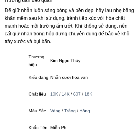
Hướng dẫn bảo quản
Để giữ nhẫn luôn sáng bóng và bền đẹp, hãy lau nhẹ bằng
khăn mềm sau khi sử dụng, tránh tiếp xúc với hóa chất
mạnh hoặc môi trường ẩm ướt. Khi không sử dụng, nên
cất giữ nhẫn trong hộp đựng chuyên dụng để bảo vệ khỏi
trầy xước và bụi bẩn.
Thương
Kim Ngọc Thủy
hiệu
Kiểu dáng
Nhẫn cưới hoa văn
Chất liệu
10K
/
14K
/
607
/
18K
Màu Sắc
Vàng
/
Trắng
/
Hồng
Khắc Tên
Miễn Phí