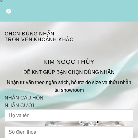
×
CHỌN ĐÚNG NHẪN
TRỌN VẸN KHOẢNH KHẮC
KIM NGỌC THỦY
ĐỂ KNT GIÚP BẠN CHỌN ĐÚNG NHẪN
Nhận tư vấn theo ngân sách, hỗ trợ đo size và thửu nhẫn
tại showroom
NHẪN CẦU HÔN
NHẪN CƯỚI