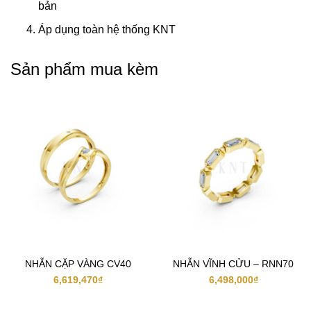
bản
Áp dụng toàn hệ thống KNT
Sản phẩm mua kèm
NHẪN CẶP VÀNG CV40
NHẪN VĨNH CỬU – RNN70
6,619,470
₫
6,498,000
₫