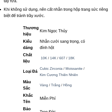
tẩy rửa.
Khi không sử dụng, nên cất nhẫn trong hộp trang sức riêng
biệt để tránh trầy xước.
Thương
Kim Ngọc Thủy
hiệu
Kiểu
Nhẫn cưới sang trọng, có
dáng
đính hột
Chất
10K
/
14K
/
607
/
18K
liệu
Cubic Zirconia
/
Moissanite
/
Loại Đá
Kim Cương Thiên Nhiên
Màu
Vàng
/
Trắng
/
Hồng
Sắc
Khắc
Miễn Phí
Tên
Bảo
Trọn Đời