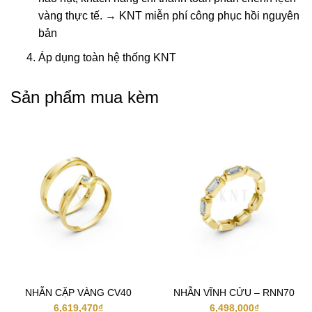
vàng thực tế. → KNT miễn phí công phục hồi nguyên
bản
Áp dụng toàn hệ thống KNT
Sản phẩm mua kèm
NHẪN CẶP VÀNG CV40
NHẪN VĨNH CỬU – RNN70
6,619,470
₫
6,498,000
₫