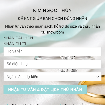
KIM NGỌC THỦY
ĐỂ KNT GIÚP BẠN CHỌN ĐÚNG NHẪN
Nhận tư vấn theo ngân sách, hỗ trợ đo size và thửu nhẫn
tại showroom
NHẪN CẦU HÔN
NHẪN CƯỚI