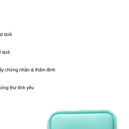
p quà
i quà
ấy chứng nhận & thẩm định
ứng thư tình yêu