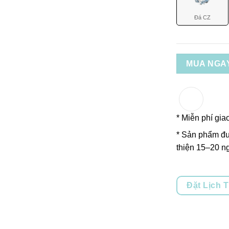
Đá CZ
MUA NGA
* Miễn phí gia
* Sản phẩm đư
thiện 15–20 ng
Đặt Lịch 