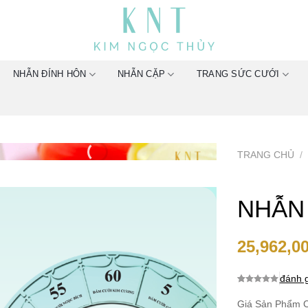
NHẪN ĐÍNH HÔN
NHẪN CẶP
TRANG SỨC CƯỚI
TRANG CHỦ
/
NHẪN
25,962,0
đánh g
0.0
0
trên 5
dựa trên
Giá Sản Phẩm C
đánh giá