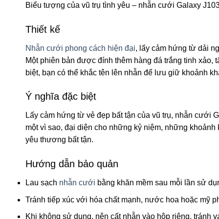
Biểu tượng của vũ trụ tình yêu – nhẫn cưới Galaxy J10
Thiết kế
Nhẫn cưới phong cách hiện đại
, lấy cảm hứng từ dải n
Một phiên bản được đính thêm hàng đá trắng tinh xảo, t
biệt, bạn có thể khắc tên lên nhẫn để lưu giữ khoảnh kh
Ý nghĩa đặc biệt
Lấy cảm hứng từ vẻ đẹp bất tận của vũ trụ, nhẫn cưới G
một vì sao, đại diện cho những kỷ niệm, những khoảnh 
yêu thương bất tận.
Hướng dẫn bảo quản
Lau sạch
nhẫn cưới
bằng khăn mềm sau mỗi lần sử dụn
Tránh tiếp xúc với hóa chất mạnh, nước hoa hoặc mỹ p
Khi không sử dụng, nên cất nhẫn vào hộp riêng, tránh v