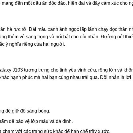
3 mang đến một dấu ấn độc đáo, hiện đại và đầy cảm xúc cho ng
gân hà rực rỡ. Dải màu xanh ánh ngọc lấp lánh chạy dọc thân n
ăng thêm vẻ sang trọng và nổi bật cho đôi nhẫn. Đường nét thi
ắc ý nghĩa riêng của hai người.
alaxy J103 tượng trưng cho tình yêu vĩnh cửu, rộng lớn và khô
khắc hạnh phúc mà hai bạn cùng nhau trải qua. Đôi nhẫn là lời 
g để giữ độ sáng bóng.
hẩm để bảo vệ lớp màu và đá đính.
a chạm với các trang sức khác để hạn chế trầy xước.