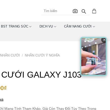
BST TRANG SỨC
DỊCH VỤ
CẨM NANG CƯỚI
×
NHẪN CƯỚI
/
NHẪN CƯỚI Ý NGHĨA
 CƯỚI GALAXY J103
00
₫
iá
hỉ Mang Tính Tham Khảo, Giá Còn Thay Đổi Tùy Theo Trọng