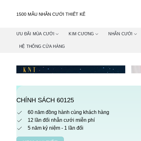
Skip
to
1500 MẪU NHẪN CƯỚI THIẾT KẾ
content
ƯU ĐÃI MÙA CƯỚI
KIM CƯƠNG
NHẪN CƯỚI
HỆ THỐNG CỬA HÀNG
CHÍNH SÁCH 60125
60 năm đồng hành cùng khách hàng
12 lần đổi nhẫn cưới miễn phí
5 năm kỷ niệm - 1 lần đổi